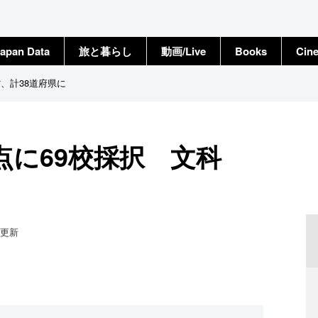
apan Data
旅と暮らし
動画/Live
Books
Cin
、計38道府県に
点に69校採択 文科
更新