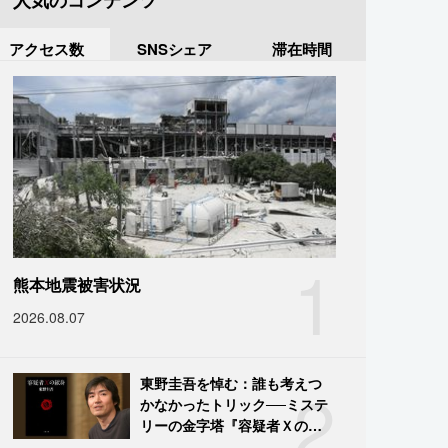
人気のコンテンツ
アクセス数
SNSシェア
滞在時間
1
熊本地震被害状況
2026.08.07
2
東野圭吾を悼む：誰も考えつ
かなかったトリック──ミステ
リーの金字塔『容疑者Ｘの献
身』の舞台裏