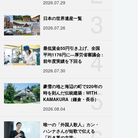
2026.07.29
3
日本の世界遺産一覧
2026.07.26
4
最低賃金55円引き上げ、全国
平均1176円に―厚労省審議会 :
前年度実績を下回る
2026.07.30
5
豪雪の地と海辺の町で220年の
時を刻んだ伝統建築 : WITH
KAMAKURA（鎌倉・長谷）
2026.08.04
6
唯一の「外国人歌人」カン・
ハンナさんが短歌で伝える
「引き算の文学」