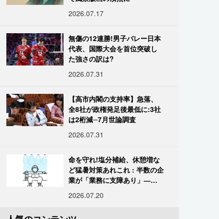
2026.07.17
無傷の12連勝!男子バレー日本
代表、国際大会を首位突破し
た強さの訳は?
2026.07.31
【高市内閣の支持率】急落、
全8社が政権発足後最低に:3社
は2桁減─7月世論調査
2026.07.31
命を守れ!塩分補給、休憩増な
ど猛暑対策あれこれ : 半数の企
業が「業務に支障あり」―帝
国データ
2026.07.20