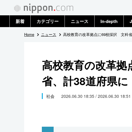
新着
カテゴリー
ニュース
In-depth
J
政治・外交
トップ
Home
ニュース
高校教育の改革拠点に69校採択 文科省
経済・ビジネス
アーカイブ
高校教育の改革拠
国際
省、計38道府県に
社会
文化
社会
2026.06.30 18:35 / 2026.06.30 18:51
科学・技術
暮らし