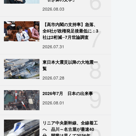
2026.08.03
7
【高市内閣の支持率】急落、
全8社が政権発足後最低に：3
社は2桁減─7月世論調査
2026.07.31
8
東日本大震災以降の大地震一
覧
2026.07.28
9
2026年7月 日本の出来事
2026.08.01
10
リニア中央新幹線、全線着工
へ 品川～名古屋が最速40
分、開業は早くて2036年