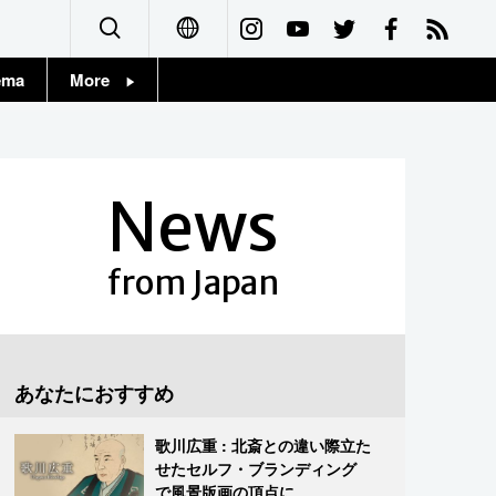
ema
More
English
Topics
简体字
Images
News
繁體字
People
Français
from Japan
東京
Español
お知らせ
العربية
あなたにおすすめ
Русский
歌川広重 : 北斎との違い際立た
せたセルフ・ブランディング
で風景版画の頂点に