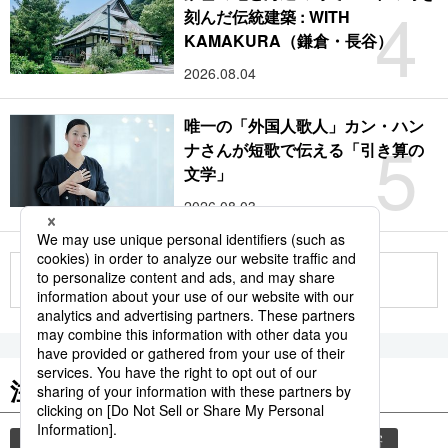
4
刻んだ伝統建築 : WITH
KAMAKURA（鎌倉・長谷）
2026.08.04
唯一の「外国人歌人」カン・ハン
5
ナさんが短歌で伝える「引き算の
文学」
2026.08.03
もっと見る
注目のキーワード
共同通信ニュース
観光
気象・災害
災害