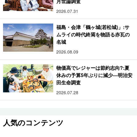
月世論調査
2026.07.31
福島・会津「鶴ヶ城(若松城)」:サ
ムライの時代終焉を物語る赤瓦の
名城
2026.08.09
物価高でレジャーは節約志向?:夏
休みの予算5年ぶりに減少―明治安
田生命調査
2026.07.28
人気のコンテンツ