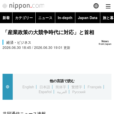
新着
カテゴリー
ニュース
In-depth
Japan Data
旅と暮
English
政治・外交
Topics
「産業政策の大競争時代に対応」と首相
简体字
News
経済・ビジネス
経済・ビジネス
Images
繁體字
from Japan
2026.06.30 18:45 / 2026.06.30 19:01
更新
カテゴリー
国際・海外
People
Français
政治・外交
ニュース
社会
東京
Español
経済・ビジネス
トップ
In-depth
他の言語で読む
文化
お知らせ
العربية
English
日本語
简体字
繁體字
Français
Español
العربية
Русский
国際
アーカイブ
Japan Data
科学・技術
Русский
社会
旅と暮らし
暮らし
共同通信ニュース速報