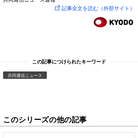
記事全文を読む（外部サイト）
スポーツ・東京2020
文化
動画/Live
科学・技術
Books
暮らし
Cinema
この記事につけられたキーワード
スポーツ・東京2020
Topics
共同通信ニュース
Images
People
東京
このシリーズの他の記事
お知らせ