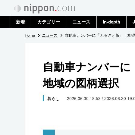
新着
カテゴリー
ニュース
In-depth
J
政治・外交
トップ
Home
ニュース
自動車ナンバーに「ふるさと版」 希望
経済・ビジネス
アーカイブ
自動車ナンバーに
国際
地域の図柄選択
社会
文化
暮らし
2026.06.30 18:53 / 2026.06.30 19:
科学・技術
暮らし