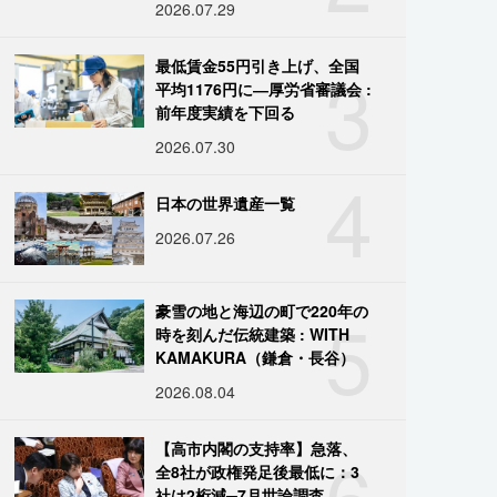
2026.07.29
3
最低賃金55円引き上げ、全国
平均1176円に―厚労省審議会 :
前年度実績を下回る
2026.07.30
4
日本の世界遺産一覧
2026.07.26
5
豪雪の地と海辺の町で220年の
時を刻んだ伝統建築 : WITH
KAMAKURA（鎌倉・長谷）
2026.08.04
6
【高市内閣の支持率】急落、
全8社が政権発足後最低に：3
社は2桁減─7月世論調査