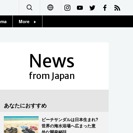
ema
More
English
Topics
简体字
Images
News
繁體字
People
Français
from Japan
東京
Español
お知らせ
العربية
あなたにおすすめ
Русский
ビーチサンダルは日本生まれ?
世界の海水浴場へ広まった意
外な開発秘話