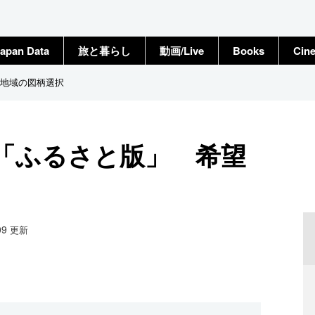
apan Data
旅と暮らし
動画/Live
Books
Cin
地域の図柄選択
「ふるさと版」 希望
09
更新