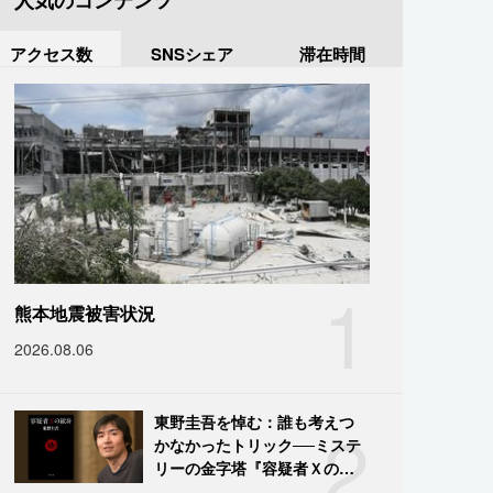
人気のコンテンツ
アクセス数
SNSシェア
滞在時間
1
熊本地震被害状況
2026.08.06
2
東野圭吾を悼む：誰も考えつ
かなかったトリック──ミステ
リーの金字塔『容疑者Ｘの献
身』の舞台裏