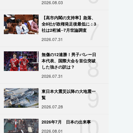
2026.08.03
7
【高市内閣の支持率】急落、
全8社が政権発足後最低に：3
社は2桁減─7月世論調査
2026.07.31
8
無傷の12連勝！男子バレー日
本代表、国際大会を首位突破
した強さの訳は？
2026.07.31
9
東日本大震災以降の大地震一
覧
2026.07.28
10
2026年7月 日本の出来事
2026.08.01