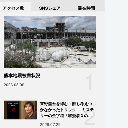
アクセス数
SNSシェア
滞在時間
1
熊本地震被害状況
2026.08.06
2
東野圭吾を悼む：誰も考えつ
かなかったトリック──ミステ
リーの金字塔『容疑者Ｘの献
身』の舞台裏
2026.07.29