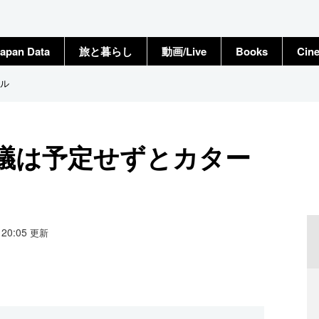
apan Data
旅と暮らし
動画/Live
Books
Cin
ル
議は予定せずとカター
0 20:05
更新