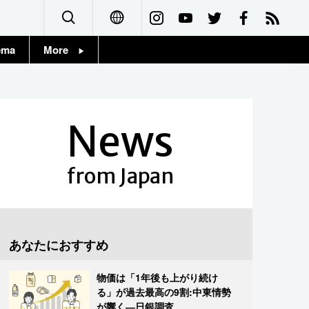
ema
More
English
Topics
简体字
Images
News
繁體字
People
Français
from Japan
東京
Español
お知らせ
العربية
あなたにおすすめ
Русский
物価は「1年後も上がり続け
る」が過去最高の9割:中東情勢
が響く―日銀調査