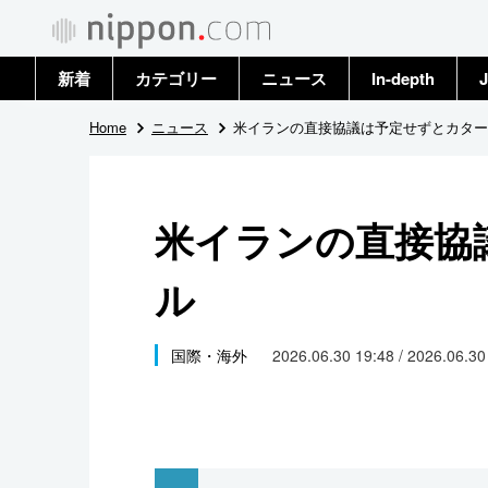
新着
カテゴリー
ニュース
In-depth
J
政治・外交
トップ
Home
ニュース
米イランの直接協議は予定せずとカター
経済・ビジネス
アーカイブ
米イランの直接協
国際
ル
社会
文化
国際・海外
2026.06.30 19:48 / 2026.06.3
科学・技術
暮らし