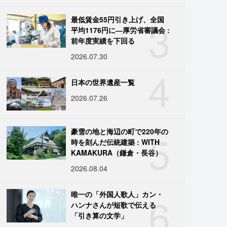
3
最低賃金55円引き上げ、全国
平均1176円に―厚労省審議会 :
前年度実績を下回る
2026.07.30
4
日本の世界遺産一覧
2026.07.26
5
豪雪の地と海辺の町で220年の
時を刻んだ伝統建築 : WITH
KAMAKURA（鎌倉・長谷）
2026.08.04
6
唯一の「外国人歌人」カン・
ハンナさんが短歌で伝える
「引き算の文学」