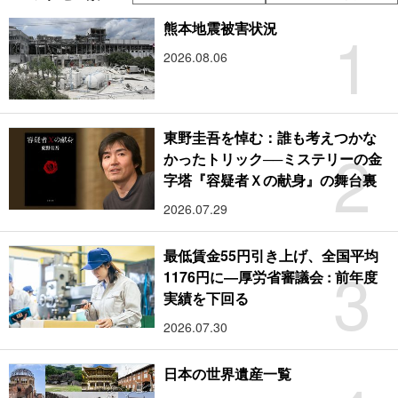
1
熊本地震被害状況
2026.08.06
東野圭吾を悼む：誰も考えつかな
2
かったトリック──ミステリーの金
字塔『容疑者Ｘの献身』の舞台裏
2026.07.29
最低賃金55円引き上げ、全国平均
3
1176円に―厚労省審議会 : 前年度
実績を下回る
2026.07.30
日本の世界遺産一覧