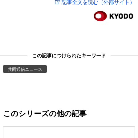
記事全文を読む（外部サイト）
スポーツ・東京2020
文化
動画/Live
科学・技術
Books
暮らし
Cinema
この記事につけられたキーワード
スポーツ・東京2020
Topics
共同通信ニュース
Images
People
このシリーズの他の記事
東京
お知らせ