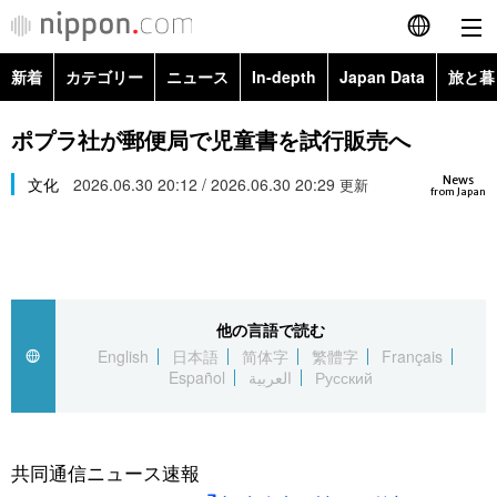
新着
カテゴリー
ニュース
In-depth
Japan Data
旅と暮
English
政治・外交
Topics
ポプラ社が郵便局で児童書を試行販売へ
简体字
News
経済・ビジネス
文化
2026.06.30 20:12 / 2026.06.30 20:29
Images
更新
繁體字
from Japan
カテゴリー
国際・海外
People
Français
政治・外交
ニュース
社会
東京
Español
他の言語で読む
経済・ビジネス
トップ
In-depth
文化
お知らせ
English
日本語
简体字
繁體字
Français
العربية
Español
العربية
Русский
国際
アーカイブ
Japan Data
科学・技術
Русский
社会
旅と暮らし
暮らし
共同通信ニュース速報