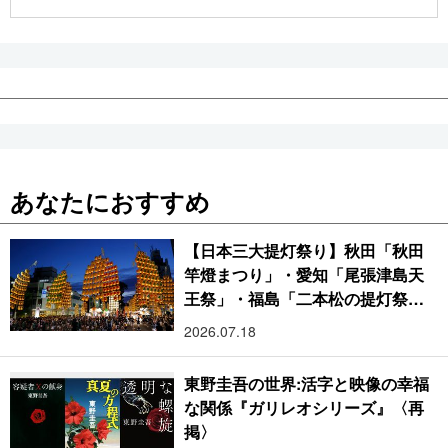
公式SNS
あなたにおすすめ
【日本三大提灯祭り】秋田「秋田
竿燈まつり」・愛知「尾張津島天
王祭」・福島「二本松の提灯祭
り」:おびただしい灯火が夜空を照
2026.07.18
らす光の祭典
東野圭吾の世界:活字と映像の幸福
な関係『ガリレオシリーズ』〈再
掲〉