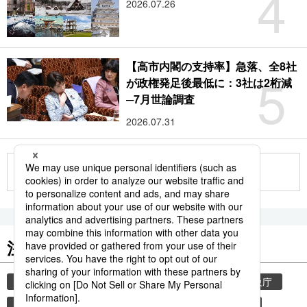
4
2026.07.26
【高市内閣の支持率】急落、全8社
5
が政権発足後最低に：3社は2桁減
─7月世論調査
2026.07.31
もっと見る
注目のキーワード
共同通信ニュース
気象・災害
災害
気象庁
地震
津波
熊本
熊本地震
避難所