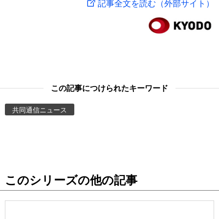
記事全文を読む（外部サイト）
スポーツ・東京2020
文化
動画/Live
科学・技術
Books
暮らし
Cinema
この記事につけられたキーワード
スポーツ・東京2020
Topics
共同通信ニュース
Images
People
このシリーズの他の記事
東京
お知らせ