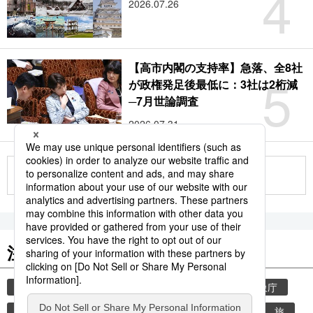
4
2026.07.26
【高市内閣の支持率】急落、全8社
5
が政権発足後最低に：3社は2桁減
─7月世論調査
2026.07.31
もっと見る
注目のキーワード
共同通信ニュース
気象・災害
災害
気象庁
地震
津波
熊本
熊本地震
観光
旅