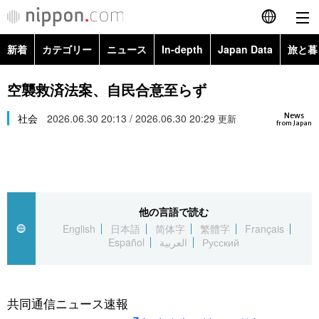
新着
カテゴリー
ニュース
In-depth
Japan Data
旅と暮
English
政治・外交
Topics
空襲救済法案、自民合意至らず
简体字
News
経済・ビジネス
社会
2026.06.30 20:13 / 2026.06.30 20:29
Images
更新
繁體字
from Japan
カテゴリー
国際・海外
People
Français
政治・外交
ニュース
社会
東京
Español
他の言語で読む
経済・ビジネス
トップ
In-depth
文化
お知らせ
English
日本語
简体字
繁體字
Français
العربية
Español
العربية
Русский
国際
アーカイブ
Japan Data
科学・技術
Русский
社会
旅と暮らし
暮らし
共同通信ニュース速報