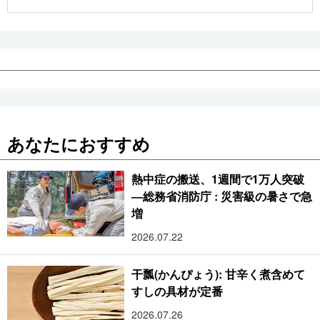
公式SNS
あなたにおすすめ
熱中症の搬送、1週間で1万人突破
―総務省消防庁 : 災害級の暑さで急
増
2026.07.22
干瓢(かんぴょう): 甘辛く煮含めて
すしの具材が定番
2026.07.26