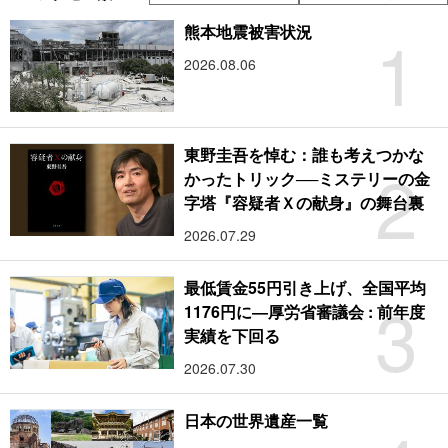
1
熊本地震被害状況
2026.08.06
東野圭吾を悼む：誰も考えつかな
2
かったトリック──ミステリーの金
字塔『容疑者Ｘの献身』の舞台裏
2026.07.29
最低賃金55円引き上げ、全国平均
3
1176円に―厚労省審議会 : 前年度
実績を下回る
2026.07.30
日本の世界遺産一覧