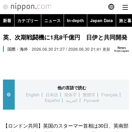
新着
カテゴリー
ニュース
In-depth
Japan Data
旅と暮
English
政治・外交
Topics
英、次期戦闘機に1兆8千億円 日伊と共同開発
简体字
News
経済・ビジネス
国際・海外
2026.06.30 21:27 / 2026.06.30 21:41
Images
更新
繁體字
from Japan
カテゴリー
国際・海外
People
Français
政治・外交
ニュース
社会
東京
Español
他の言語で読む
経済・ビジネス
トップ
In-depth
文化
お知らせ
English
日本語
简体字
繁體字
Français
العربية
Español
العربية
Русский
国際
アーカイブ
Japan Data
科学・技術
Русский
社会
旅と暮らし
暮らし
【ロンドン共同】英国のスターマー首相は30日、英南部