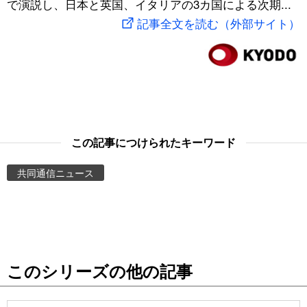
で演説し、日本と英国、イタリアの3カ国による次期...
スポーツ・東京2020
文化
動画/Live
記事全文を読む（外部サイト）
科学・技術
Books
暮らし
Cinema
スポーツ・東京2020
Topics
この記事につけられたキーワード
共同通信ニュース
Images
People
東京
このシリーズの他の記事
お知らせ