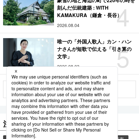
豪雪の地と海辺の町で220年の時を
4
刻んだ伝統建築 : WITH
KAMAKURA（鎌倉・長谷）
2026.08.04
唯一の「外国人歌人」カン・ハン
5
ナさんが短歌で伝える「引き算の
文学」
2026.08.03
もっと見る
注目のキーワード