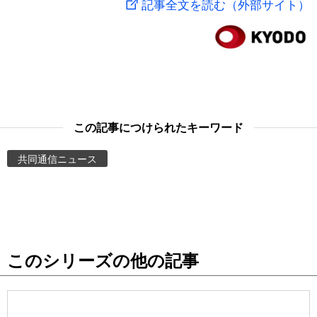
記事全文を読む（外部サイト）
スポーツ・東京2020
文化
動画/Live
科学・技術
Books
暮らし
Cinema
この記事につけられたキーワード
スポーツ・東京2020
Topics
共同通信ニュース
Images
People
このシリーズの他の記事
東京
お知らせ