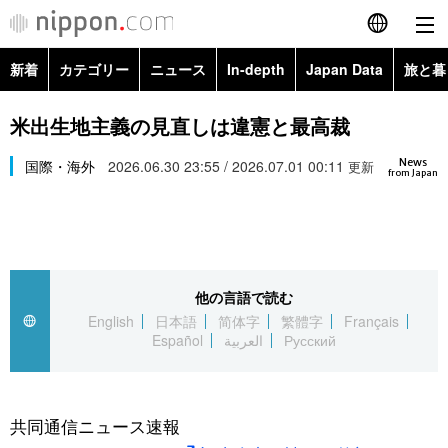
新着
カテゴリー
ニュース
In-depth
Japan Data
旅と暮
English
政治・外交
Topics
米出生地主義の見直しは違憲と最高裁
简体字
News
経済・ビジネス
国際・海外
2026.06.30 23:55 / 2026.07.01 00:11
Images
更新
繁體字
from Japan
カテゴリー
国際・海外
People
Français
政治・外交
ニュース
社会
東京
Español
他の言語で読む
経済・ビジネス
トップ
In-depth
文化
お知らせ
English
日本語
简体字
繁體字
Français
العربية
Español
العربية
Русский
国際
アーカイブ
Japan Data
科学・技術
Русский
社会
旅と暮らし
暮らし
共同通信ニュース速報