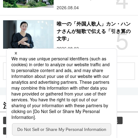
2026.08.04
唯一の「外国人歌人」カン・ハン
5
ナさんが短歌で伝える「引き算の
文学」
2026.08.03
もっと見る
注目のキーワード
共同通信ニュース
気象・災害
災害
観光
気象庁
旅
地震
津波
熊本