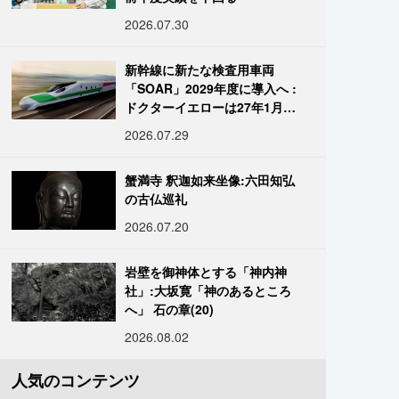
2026.07.30
新幹線に新たな検査用車両
「SOAR」2029年度に導入へ :
ドクターイエローは27年1月に
引退
2026.07.29
蟹満寺 釈迦如来坐像:六田知弘
の古仏巡礼
2026.07.20
岩壁を御神体とする「神内神
社」:大坂寛「神のあるところ
へ」 石の章(20)
2026.08.02
人気のコンテンツ