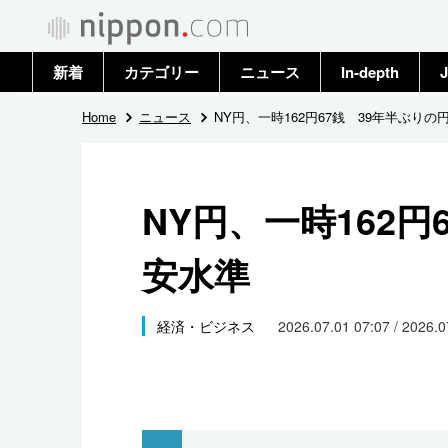
新着
カテゴリー
ニュース
In-depth
J
政治・外交
トップ
Home
ニュース
NY円、一時162円67銭 39年半ぶりの
経済・ビジネス
アーカイブ
NY円、一時162円
国際
安水準
社会
文化
経済・ビジネス
2026.07.01 07:07 / 2026.
科学・技術
暮らし