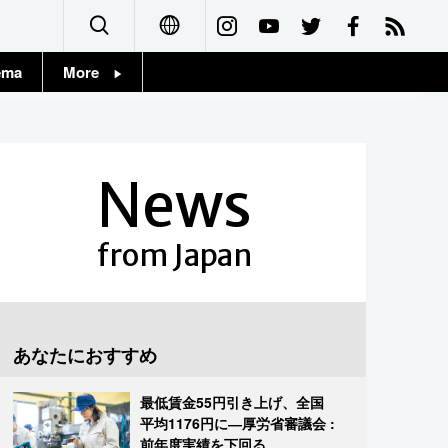
ema
More
English
Topics
简体字
Images
News
繁體字
People
Français
from Japan
東京
Español
お知らせ
العربية
あなたにおすすめ
Русский
最低賃金55円引き上げ、全国
平均1176円に―厚労省審議会 :
前年度実績を下回る