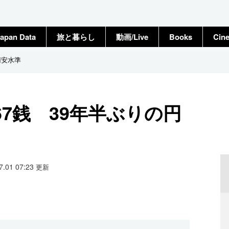
apan Data
旅と暮らし
動画/Live
Books
Cin
円安水準
67銭 39年半ぶりの円
07.01 07:23
更新