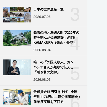
3
日本の世界遺産一覧
2026.07.26
4
豪雪の地と海辺の町で220年の
時を刻んだ伝統建築 : WITH
KAMAKURA（鎌倉・長谷）
2026.08.04
5
唯一の「外国人歌人」カン・
ハンナさんが短歌で伝える
「引き算の文学」
2026.08.03
6
最低賃金55円引き上げ、全国
平均1176円に―厚労省審議会 :
前年度実績を下回る