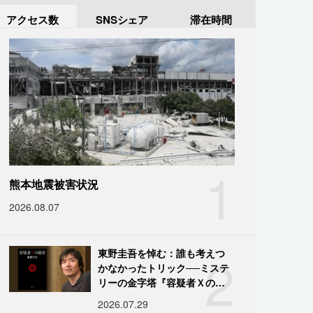
アクセス数
SNSシェア
滞在時間
1
熊本地震被害状況
2026.08.07
2
東野圭吾を悼む：誰も考えつ
かなかったトリック──ミステ
リーの金字塔『容疑者Ｘの献
身』の舞台裏
2026.07.29