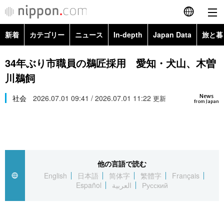
新着
カテゴリー
ニュース
In-depth
Japan Data
旅と暮
English
政治・外交
Topics
34年ぶり市職員の鵜匠採用 愛知・犬山、木曽
简体字
川鵜飼
経済・ビジネス
Images
繁體字
カテゴリー
News
社会
2026.07.01 09:41 / 2026.07.01 11:22
更新
from Japan
国際・海外
People
Français
政治・外交
ニュース
社会
東京
Español
経済・ビジネス
トップ
In-depth
文化
お知らせ
العربية
他の言語で読む
English
日本語
简体字
繁體字
Français
国際
アーカイブ
Japan Data
科学・技術
Español
العربية
Русский
Русский
社会
旅と暮らし
暮らし