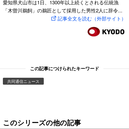
愛知県犬山市は1日、1300年以上続くとされる伝統漁
スポーツ・東京2020
文化
動画/Live
「木曽川鵜飼」の鵜匠として採用した男性2人に辞令...
記事全文を読む（外部サイト）
科学・技術
Books
暮らし
Cinema
スポーツ・東京2020
Topics
この記事につけられたキーワード
Images
共同通信ニュース
People
東京
このシリーズの他の記事
お知らせ