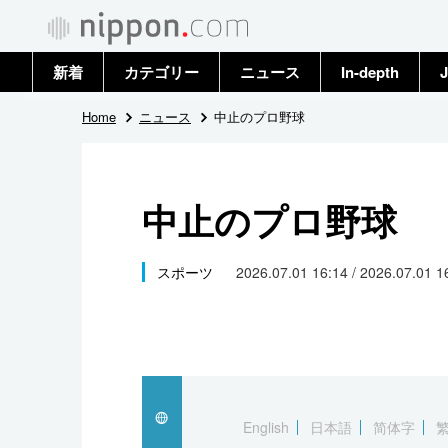
新着
カテゴリー
ニュース
In-depth
J
政治・外交
トップ
Home
ニュース
中止のプロ野球
経済・ビジネス
アーカイブ
中止のプロ野球
国際
社会
スポーツ
2026.07.01 16:14 / 2026.07.01 
文化
科学・技術
暮らし
English
日本語
简体字