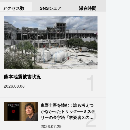
アクセス数
SNSシェア
滞在時間
1
熊本地震被害状況
2026.08.06
2
東野圭吾を悼む：誰も考えつ
かなかったトリック──ミステ
リーの金字塔『容疑者Ｘの献
身』の舞台裏
2026.07.29