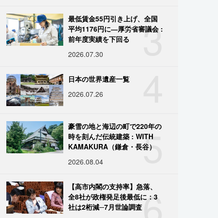
3
最低賃金55円引き上げ、全国
平均1176円に―厚労省審議会 :
前年度実績を下回る
2026.07.30
4
日本の世界遺産一覧
2026.07.26
5
豪雪の地と海辺の町で220年の
時を刻んだ伝統建築 : WITH
KAMAKURA（鎌倉・長谷）
2026.08.04
6
【高市内閣の支持率】急落、
全8社が政権発足後最低に：3
社は2桁減─7月世論調査