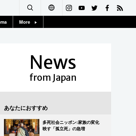
ema
More
English
Topics
简体字
Images
News
繁體字
People
Français
from Japan
東京
Español
お知らせ
العربية
あなたにおすすめ
Русский
多死社会ニッポン:家族の変化
映す「孤立死」の急増