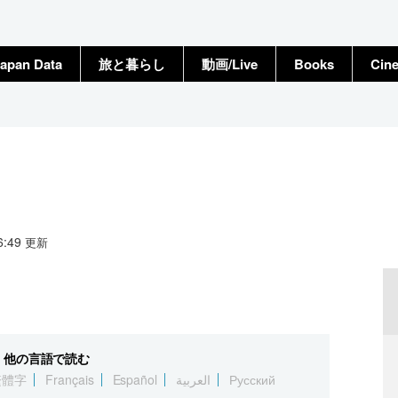
apan Data
旅と暮らし
動画/Live
Books
Cin
16:49
更新
他の言語で読む
繁體字
Français
Español
العربية
Русский