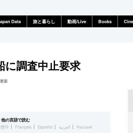
apan Data
旅と暮らし
動画/Live
Books
Cin
船に調査中止要求
更新
他の言語で読む
繁體字
Français
Español
العربية
Русский