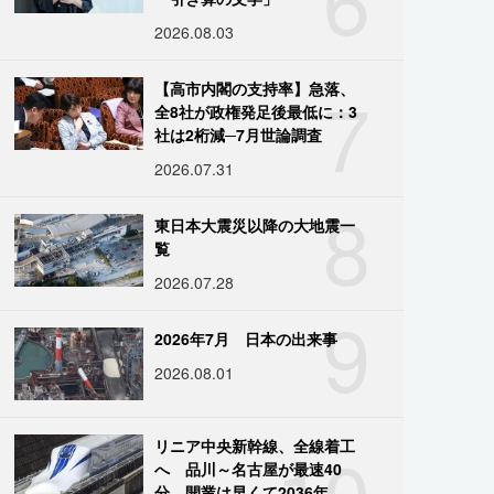
2026.08.03
7
【高市内閣の支持率】急落、
全8社が政権発足後最低に：3
社は2桁減─7月世論調査
2026.07.31
8
東日本大震災以降の大地震一
覧
2026.07.28
9
2026年7月 日本の出来事
2026.08.01
10
リニア中央新幹線、全線着工
へ 品川～名古屋が最速40
分、開業は早くて2036年