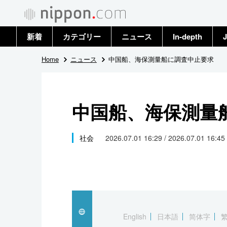
新着
カテゴリー
ニュース
In-depth
J
政治・外交
トップ
Home
ニュース
中国船、海保測量船に調査中止要求
経済・ビジネス
アーカイブ
中国船、海保測量
国際
社会
社会
2026.07.01 16:29 / 2026.07.01 16:45
文化
科学・技術
暮らし
English
日本語
简体字