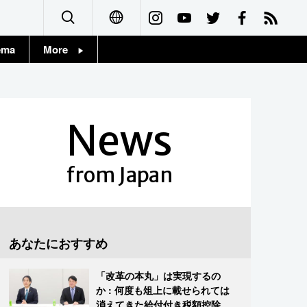
ema
More
English
Topics
简体字
Images
News
繁體字
People
Français
from Japan
東京
Español
お知らせ
العربية
あなたにおすすめ
Русский
「改革の本丸」は実現するの
か : 何度も俎上に載せられては
消えてきた給付付き税額控除