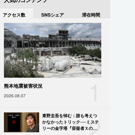
人気のコンテンツ
アクセス数
SNSシェア
滞在時間
1
熊本地震被害状況
2026.08.07
2
東野圭吾を悼む：誰も考えつ
かなかったトリック──ミステ
リーの金字塔『容疑者Ｘの献
身』の舞台裏