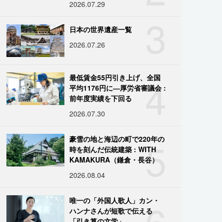
2026.07.29
3
日本の世界遺産一覧
2026.07.26
4
最低賃金55円引き上げ、全国
平均1176円に―厚労省審議会 :
前年度実績を下回る
2026.07.30
5
豪雪の地と海辺の町で220年の
時を刻んだ伝統建築 : WITH
KAMAKURA（鎌倉・長谷）
2026.08.04
6
唯一の「外国人歌人」カン・
ハンナさんが短歌で伝える
「引き算の文学」