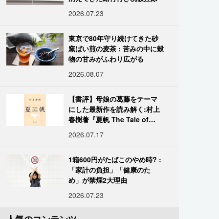
2026.07.23
東京で80年守り続けてきた砂
窯ばい煎の麦茶 : 苦みの中に穀
物の甘みがふわり広がる
2026.08.07
【書評】母娘の葛藤をテーマ
にした最新作を読み解く:村上
春樹著『夏帆 The Tale of
KAHO』
2026.07.17
1箱600円がたばこのやめ時? :
「家計の負担」「健康のた
め」が禁煙2大理由
2026.07.23