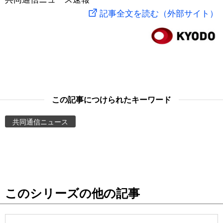
記事全文を読む（外部サイト）
スポーツ・東京2020
文化
動画/Live
科学・技術
Books
暮らし
Cinema
この記事につけられたキーワード
スポーツ・東京2020
Topics
共同通信ニュース
Images
People
東京
このシリーズの他の記事
お知らせ