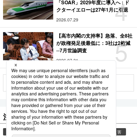
4
「SOAR」2029年度に導入へ : ド
クターイエローは27年1月に引退
2026.07.29
【高市内閣の支持率】急落、全8社
5
が政権発足後最低に：3社は2桁減
─7月世論調査
2026.07.31
もっと見る
注目のキーワード
共同通信ニュース
気象庁
災害
気象・災害