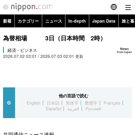
新着
カテゴリー
ニュース
In-depth
Japan Data
旅と暮
English
政治・外交
Topics
為替相場 3日（日本時間 2時）
简体字
News
経済・ビジネス
経済・ビジネス
Images
繁體字
from Japan
2026.07.02 03:01 / 2026.07.03 02:01
更新
カテゴリー
国際・海外
People
Français
政治・外交
ニュース
社会
東京
Español
経済・ビジネス
トップ
In-depth
他の言語で読む
文化
お知らせ
العربية
English
日本語
简体字
繁體字
Français
Español
العربية
Русский
国際
アーカイブ
Japan Data
科学・技術
Русский
社会
旅と暮らし
暮らし
共同通信ニュース速報