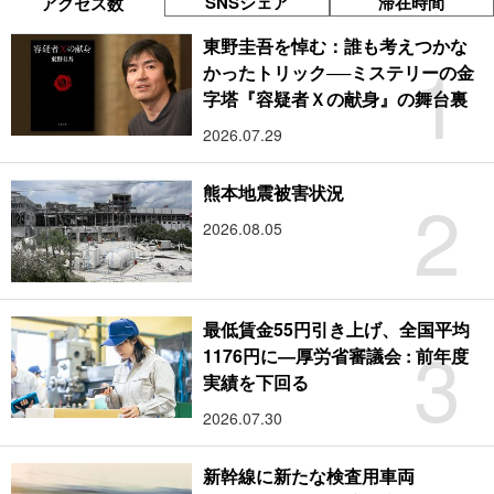
SNSシェア
滞在時間
アクセス数
東野圭吾を悼む：誰も考えつかな
1
かったトリック──ミステリーの金
字塔『容疑者Ｘの献身』の舞台裏
2026.07.29
2
熊本地震被害状況
2026.08.05
最低賃金55円引き上げ、全国平均
3
1176円に―厚労省審議会 : 前年度
実績を下回る
2026.07.30
新幹線に新たな検査用車両