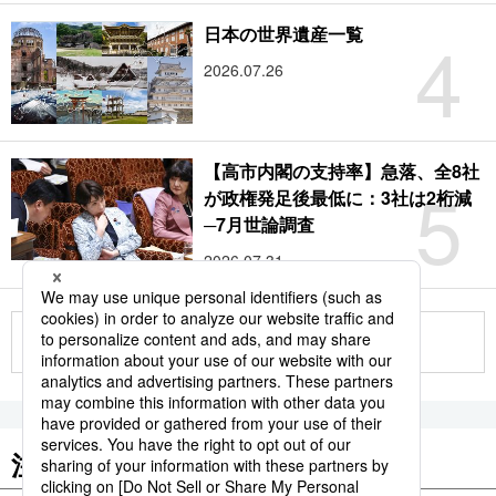
4
日本の世界遺産一覧
2026.07.26
【高市内閣の支持率】急落、全8社
5
が政権発足後最低に：3社は2桁減
─7月世論調査
2026.07.31
もっと見る
注目のキーワード