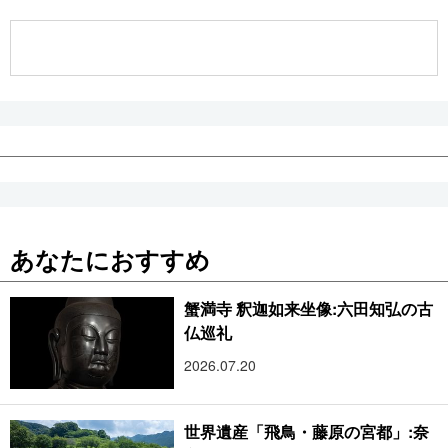
公式SNS
あなたにおすすめ
蟹満寺 釈迦如来坐像:六田知弘の古
仏巡礼
2026.07.20
世界遺産「飛鳥・藤原の宮都」:奈