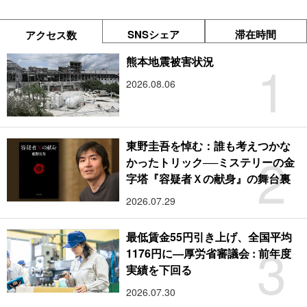
SNSシェア
滞在時間
アクセス数
1
熊本地震被害状況
2026.08.06
東野圭吾を悼む：誰も考えつかな
2
かったトリック──ミステリーの金
字塔『容疑者Ｘの献身』の舞台裏
2026.07.29
最低賃金55円引き上げ、全国平均
3
1176円に―厚労省審議会 : 前年度
実績を下回る
2026.07.30