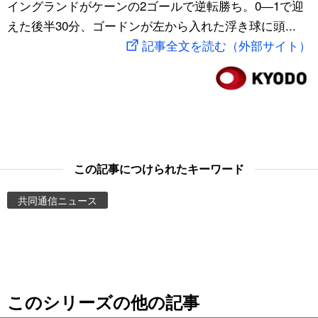
イングランドがケーンの2ゴールで逆転勝ち。0―1で迎
スポーツ・東京2020
文化
動画/Live
えた後半30分、ゴードンが左から入れた浮き球に頭...
記事全文を読む（外部サイト）
科学・技術
Books
暮らし
Cinema
スポーツ・東京2020
Topics
この記事につけられたキーワード
Images
共同通信ニュース
People
東京
このシリーズの他の記事
お知らせ