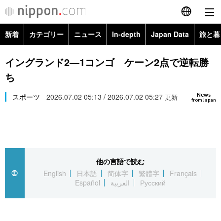
新着
カテゴリー
ニュース
In-depth
Japan Data
旅と暮
English
政治・外交
Topics
イングランド2―1コンゴ ケーン2点で逆転勝
简体字
ち
経済・ビジネス
Images
繁體字
カテゴリー
News
スポーツ
2026.07.02 05:13 / 2026.07.02 05:27
更新
from Japan
国際・海外
People
Français
政治・外交
ニュース
社会
東京
Español
経済・ビジネス
トップ
In-depth
文化
お知らせ
العربية
他の言語で読む
English
日本語
简体字
繁體字
Français
国際
アーカイブ
Japan Data
科学・技術
Español
العربية
Русский
Русский
社会
旅と暮らし
暮らし