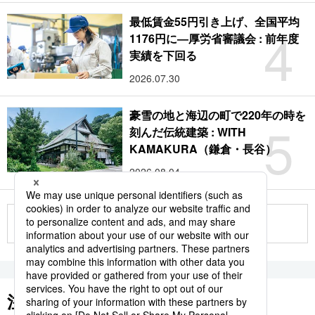
最低賃金55円引き上げ、全国平均
4
1176円に―厚労省審議会 : 前年度
実績を下回る
2026.07.30
豪雪の地と海辺の町で220年の時を
5
刻んだ伝統建築 : WITH
KAMAKURA（鎌倉・長谷）
2026.08.04
もっと見る
注目のキーワード