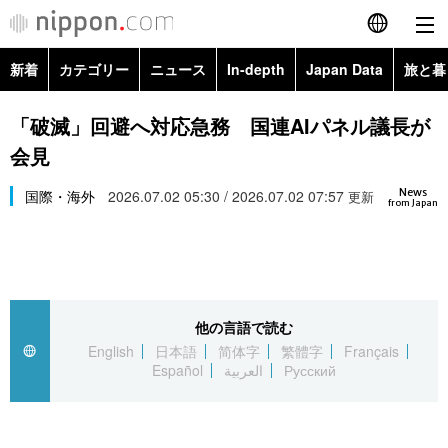
新着
カテゴリー
ニュース
In-depth
Japan Data
旅と暮
English
政治・外交
Topics
「破滅」回避へ対応急務 国連AIパネル議長が
简体字
会見
経済・ビジネス
Images
繁體字
カテゴリー
News
国際・海外
2026.07.02 05:30 / 2026.07.02 07:57
更新
from Japan
国際・海外
People
Français
政治・外交
ニュース
社会
東京
Español
経済・ビジネス
トップ
In-depth
文化
お知らせ
العربية
他の言語で読む
English
日本語
简体字
繁體字
Français
国際
アーカイブ
Japan Data
科学・技術
Español
العربية
Русский
Русский
社会
旅と暮らし
暮らし