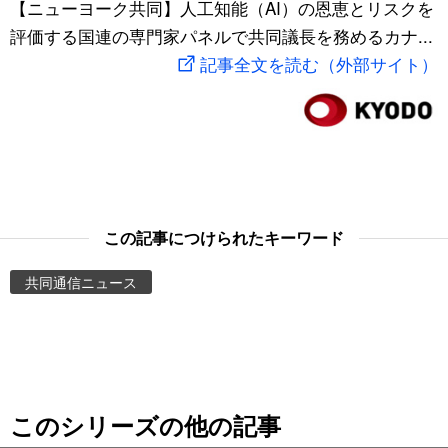
【ニューヨーク共同】人工知能（AI）の恩恵とリスクを
スポーツ・東京2020
文化
動画/Live
評価する国連の専門家パネルで共同議長を務めるカナ...
記事全文を読む（外部サイト）
科学・技術
Books
暮らし
Cinema
スポーツ・東京2020
Topics
この記事につけられたキーワード
Images
共同通信ニュース
People
東京
このシリーズの他の記事
お知らせ