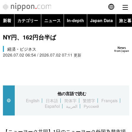
新着
カテゴリー
ニュース
In-depth
Japan Data
旅と暮
English
政治・外交
Topics
NY円、162円台半ば
简体字
News
経済・ビジネス
経済・ビジネス
Images
繁體字
from Japan
2026.07.02 06:54 / 2026.07.02 07:11
更新
カテゴリー
国際・海外
People
Français
政治・外交
ニュース
社会
東京
Español
経済・ビジネス
トップ
In-depth
他の言語で読む
文化
お知らせ
العربية
English
日本語
简体字
繁體字
Français
Español
العربية
Русский
国際
アーカイブ
Japan Data
科学・技術
Русский
社会
旅と暮らし
暮らし
【ニューヨーク共同】1日のニューヨーク外国為替市場