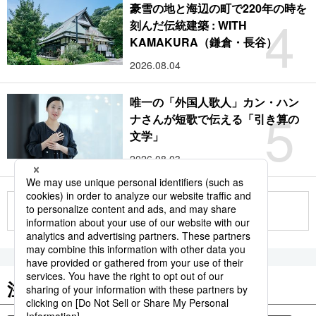
豪雪の地と海辺の町で220年の時を
4
刻んだ伝統建築 : WITH
KAMAKURA（鎌倉・長谷）
2026.08.04
唯一の「外国人歌人」カン・ハン
5
ナさんが短歌で伝える「引き算の
文学」
2026.08.03
もっと見る
注目のキーワード