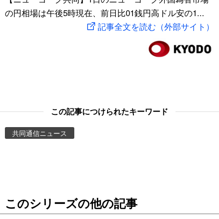
の円相場は午後5時現在、前日比01銭円高ドル安の1...
スポーツ・東京2020
文化
動画/Live
記事全文を読む（外部サイト）
科学・技術
Books
暮らし
Cinema
スポーツ・東京2020
Topics
この記事につけられたキーワード
Images
共同通信ニュース
People
東京
このシリーズの他の記事
お知らせ