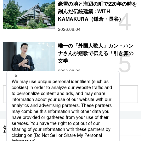
豪雪の地と海辺の町で220年の時を
4
刻んだ伝統建築 : WITH
KAMAKURA（鎌倉・長谷）
2026.08.04
唯一の「外国人歌人」カン・ハン
5
ナさんが短歌で伝える「引き算の
文学」
2026.08.03
もっと見る
注目のキーワード