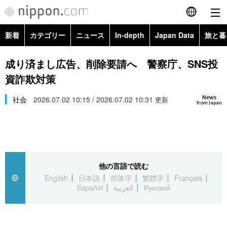
新着
カテゴリー
ニュース
In-depth
Japan Data
旅と暮
English
政治・外交
Topics
成り済まし広告、削除要請へ 警察庁、SNS投
简体字
資詐欺対策
経済・ビジネス
Images
繁體字
カテゴリー
News
社会
2026.07.02 10:15 / 2026.07.02 10:31
更新
from Japan
国際・海外
People
Français
政治・外交
ニュース
社会
東京
Español
経済・ビジネス
トップ
In-depth
文化
お知らせ
العربية
他の言語で読む
English
日本語
简体字
繁體字
Français
国際
アーカイブ
Japan Data
科学・技術
Español
العربية
Русский
Русский
社会
旅と暮らし
暮らし