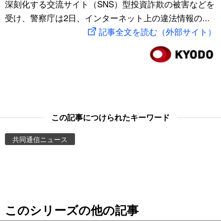
深刻化する交流サイト（SNS）型投資詐欺の被害などを
スポーツ・東京2020
文化
動画/Live
受け、警察庁は2日、インターネット上の違法情報の...
記事全文を読む（外部サイト）
科学・技術
Books
暮らし
Cinema
スポーツ・東京2020
Topics
この記事につけられたキーワード
Images
共同通信ニュース
People
東京
このシリーズの他の記事
お知らせ