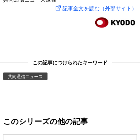
記事全文を読む（外部サイト）
スポーツ・東京2020
文化
動画/Live
科学・技術
Books
暮らし
Cinema
この記事につけられたキーワード
スポーツ・東京2020
Topics
共同通信ニュース
Images
People
東京
このシリーズの他の記事
お知らせ