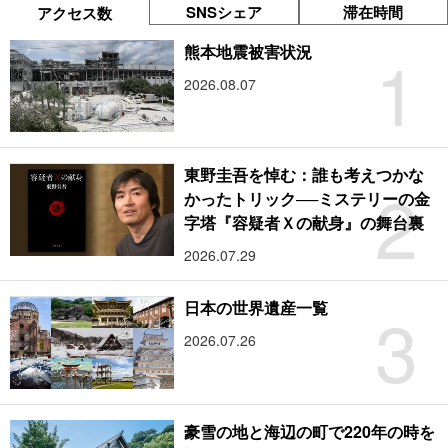
SNSシェア
滞在時間
アクセス数
1
熊本地震被害状況
2026.08.07
東野圭吾を悼む：誰も考えつかな
2
かったトリック──ミステリーの金
字塔『容疑者Ｘの献身』の舞台裏
2026.07.29
3
日本の世界遺産一覧
2026.07.26
豪雪の地と海辺の町で220年の時を