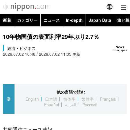
新着
カテゴリー
ニュース
In-depth
Japan Data
旅と暮
English
政治・外交
Topics
10年物国債の表面利率29年ぶり2.7％
简体字
News
経済・ビジネス
経済・ビジネス
Images
繁體字
from Japan
2026.07.02 10:48 / 2026.07.02 11:05
更新
カテゴリー
国際・海外
People
Français
政治・外交
ニュース
社会
東京
Español
経済・ビジネス
トップ
In-depth
他の言語で読む
文化
お知らせ
العربية
English
日本語
简体字
繁體字
Français
Español
العربية
Русский
国際
アーカイブ
Japan Data
科学・技術
Русский
社会
旅と暮らし
暮らし
共同通信ニュース速報