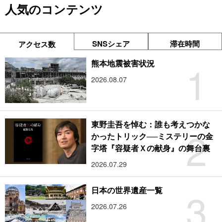
人気のコンテンツ
SNSシェア
滞在時間
アクセス数
1
熊本地震被害状況
2026.08.07
東野圭吾を悼む：誰も考えつかな
2
かったトリック──ミステリーの金
字塔『容疑者Ｘの献身』の舞台裏
2026.07.29
3
日本の世界遺産一覧
2026.07.26