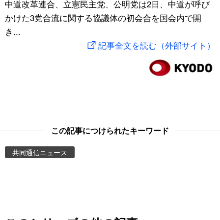
中道改革連合、立憲民主党、公明党は2日、中道が呼び
スポーツ・東京2020
文化
動画/Live
かけた3党合流に関する協議体の初会合を国会内で開
き...
科学・技術
Books
記事全文を読む（外部サイト）
暮らし
Cinema
スポーツ・東京2020
Topics
Images
この記事につけられたキーワード
共同通信ニュース
People
東京
お知らせ