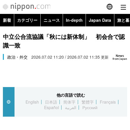
新着
カテゴリー
ニュース
In-depth
Japan Data
旅と暮
English
政治・外交
Topics
中立公合流協議「秋には新体制」 初会合で認
简体字
識一致
経済・ビジネス
Images
繁體字
カテゴリー
News
政治・外交
2026.07.02 11:20 / 2026.07.02 11:35
更新
from Japan
国際・海外
People
Français
政治・外交
ニュース
社会
東京
Español
経済・ビジネス
トップ
In-depth
文化
お知らせ
العربية
他の言語で読む
English
日本語
简体字
繁體字
Français
国際
アーカイブ
Japan Data
科学・技術
Español
العربية
Русский
Русский
社会
旅と暮らし
暮らし