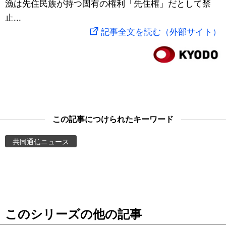
漁は先住民族が持つ固有の権利「先住権」だとして禁
スポーツ・東京2020
文化
動画/Live
止...
記事全文を読む（外部サイト）
科学・技術
Books
暮らし
Cinema
スポーツ・東京2020
Topics
この記事につけられたキーワード
Images
共同通信ニュース
People
東京
このシリーズの他の記事
お知らせ