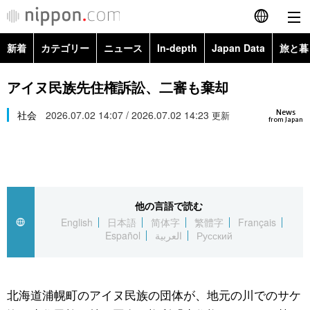
新着
カテゴリー
ニュース
In-depth
Japan Data
旅と暮
English
政治・外交
Topics
アイヌ民族先住権訴訟、二審も棄却
简体字
News
経済・ビジネス
社会
2026.07.02 14:07 / 2026.07.02 14:23
Images
更新
繁體字
from Japan
カテゴリー
国際・海外
People
Français
政治・外交
ニュース
社会
東京
Español
他の言語で読む
経済・ビジネス
トップ
In-depth
文化
お知らせ
English
日本語
简体字
繁體字
Français
العربية
Español
العربية
Русский
国際
アーカイブ
Japan Data
科学・技術
Русский
社会
旅と暮らし
暮らし
北海道浦幌町のアイヌ民族の団体が、地元の川でのサケ