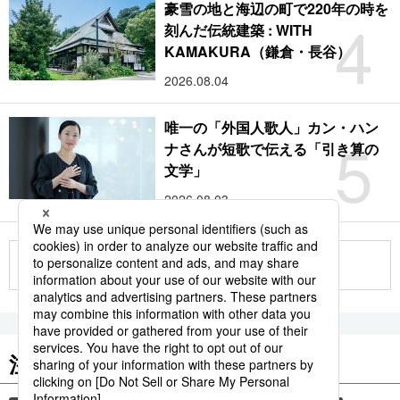
豪雪の地と海辺の町で220年の時を
4
刻んだ伝統建築 : WITH
KAMAKURA（鎌倉・長谷）
2026.08.04
唯一の「外国人歌人」カン・ハン
5
ナさんが短歌で伝える「引き算の
文学」
2026.08.03
もっと見る
注目のキーワード