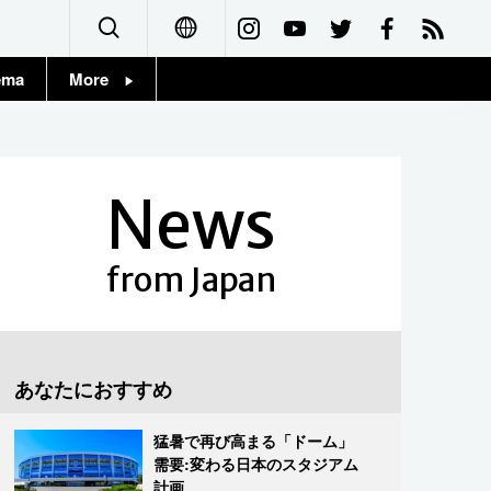
ema
More
English
Topics
简体字
Images
News
繁體字
People
Français
from Japan
東京
Español
お知らせ
العربية
あなたにおすすめ
Русский
猛暑で再び高まる「ドーム」
需要:変わる日本のスタジアム
計画