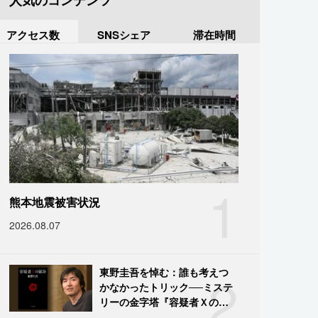
人気のコンテンツ
アクセス数
SNSシェア
滞在時間
1
熊本地震被害状況
2026.08.07
2
東野圭吾を悼む：誰も考えつ
かなかったトリック──ミステ
リーの金字塔『容疑者Ｘの献
身』の舞台裏