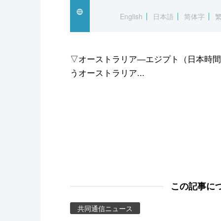
スポーツ・東京2020
English
日本語
简体字
▽オーストラリア―エジプト（日本時間4
うオーストラリア...
この記事に
共同通信ニュース