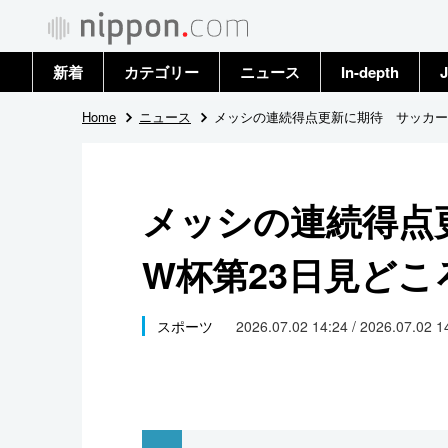
新着
カテゴリー
ニュース
In-depth
J
政治・外交
トップ
Home
ニュース
メッシの連続得点更新に期待 サッカー
経済・ビジネス
アーカイブ
メッシの連続得点
国際
W杯第23日見どこ
社会
文化
スポーツ
2026.07.02 14:24 / 2026.07.02 
科学・技術
暮らし