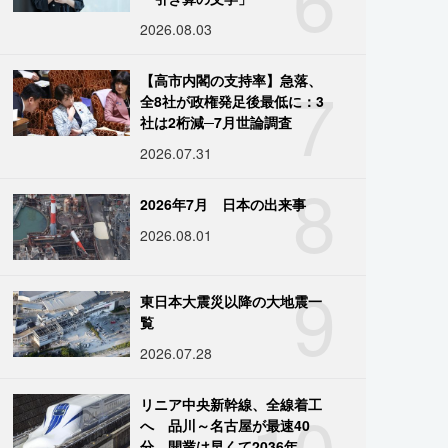
2026.08.03
7
【高市内閣の支持率】急落、
全8社が政権発足後最低に：3
社は2桁減─7月世論調査
2026.07.31
8
2026年7月 日本の出来事
2026.08.01
9
東日本大震災以降の大地震一
覧
2026.07.28
10
リニア中央新幹線、全線着工
へ 品川～名古屋が最速40
分、開業は早くて2036年