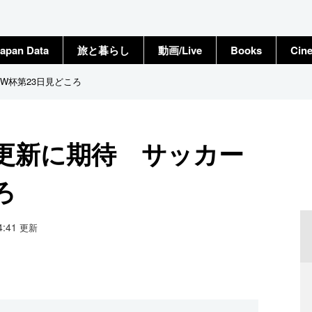
apan Data
旅と暮らし
動画/Live
Books
Cin
W杯第23日見どころ
更新に期待 サッカー
ろ
14:41
更新