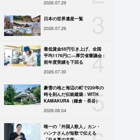
2026.07.29
3
日本の世界遺産一覧
2026.07.26
4
最低賃金55円引き上げ、全国
平均1176円に―厚労省審議会 :
前年度実績を下回る
2026.07.30
5
豪雪の地と海辺の町で220年の
時を刻んだ伝統建築 : WITH
KAMAKURA（鎌倉・長谷）
2026.08.04
6
唯一の「外国人歌人」カン・
ハンナさんが短歌で伝える
「引き算の文学」