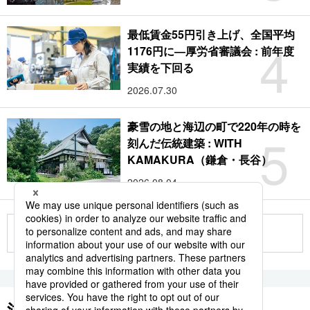
最低賃金55円引き上げ、全国平均
4
1176円に―厚労省審議会 : 前年度
実績を下回る
2026.07.30
豪雪の地と海辺の町で220年の時を
5
刻んだ伝統建築 : WITH
KAMAKURA（鎌倉・長谷）
2026.08.04
もっと見る
注目のキーワード