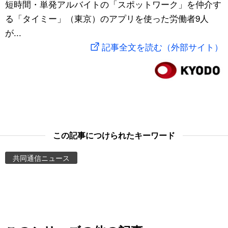
短時間・単発アルバイトの「スポットワーク」を仲介す
スポーツ・東京2020
文化
動画/Live
る「タイミー」（東京）のアプリを使った労働者9人
が...
科学・技術
Books
記事全文を読む（外部サイト）
暮らし
Cinema
スポーツ・東京2020
Topics
Images
この記事につけられたキーワード
共同通信ニュース
People
東京
お知らせ