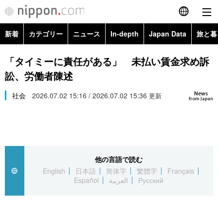
新着
カテゴリー
ニュース
In-depth
Japan Data
旅と暮
English
政治・外交
Topics
「タイミーに責任がある」 未払い賃金求め訴
简体字
訟、労働者陳述
経済・ビジネス
Images
繁體字
カテゴリー
News
社会
2026.07.02 15:16 / 2026.07.02 15:36
更新
from Japan
国際・海外
People
Français
政治・外交
ニュース
社会
東京
Español
経済・ビジネス
トップ
In-depth
文化
お知らせ
العربية
他の言語で読む
English
日本語
简体字
繁體字
Français
国際
アーカイブ
Japan Data
科学・技術
Español
العربية
Русский
Русский
社会
旅と暮らし
暮らし