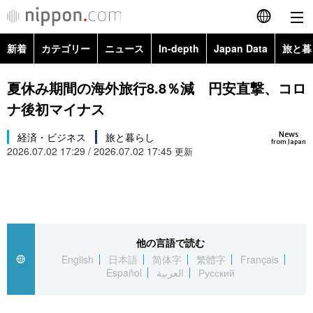
新着
カテゴリー
ニュース
In-depth
Japan Data
旅と暮
English
政治・外交
Topics
夏休み期間の海外旅行8.8％減 円安直撃、コロ
简体字
ナ後初マイナス
経済・ビジネス
Images
繁體字
カテゴリー
News
経済・ビジネス
旅と暮らし
from Japan
2026.07.02 17:29 / 2026.07.02 17:45
国際・海外
更新
People
Français
政治・外交
ニュース
社会
東京
Español
経済・ビジネス
トップ
In-depth
文化
お知らせ
العربية
他の言語で読む
国際
アーカイブ
Japan Data
科学・技術
English
日本語
简体字
繁體字
Français
Русский
Español
العربية
Русский
社会
旅と暮らし
暮らし