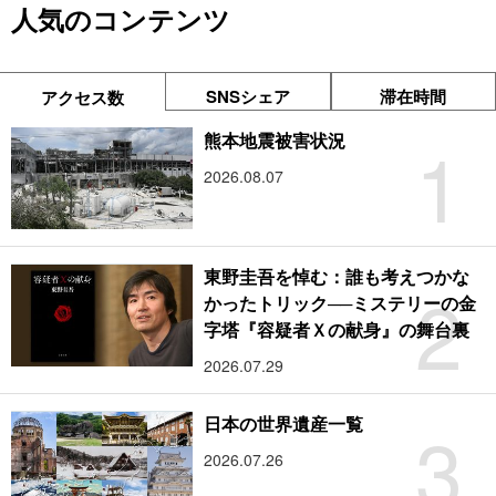
人気のコンテンツ
SNSシェア
滞在時間
アクセス数
1
熊本地震被害状況
2026.08.07
東野圭吾を悼む：誰も考えつかな
2
かったトリック──ミステリーの金
字塔『容疑者Ｘの献身』の舞台裏
2026.07.29
3
日本の世界遺産一覧
2026.07.26