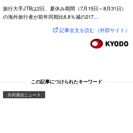
スポーツ・東京2020
旅行大手JTBは2日、夏休み期間（7月15日～8月31日）
文化
動画/Live
の海外旅行者が前年同期比8.8％減の217...
科学・技術
Books
記事全文を読む（外部サイト）
暮らし
Cinema
スポーツ・東京2020
Topics
Images
この記事につけられたキーワード
People
共同通信ニュース
東京
お知らせ