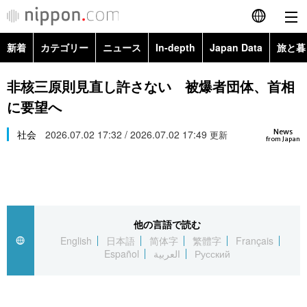
新着
カテゴリー
ニュース
In-depth
Japan Data
旅と暮
English
政治・外交
Topics
非核三原則見直し許さない 被爆者団体、首相
简体字
に要望へ
経済・ビジネス
Images
繁體字
カテゴリー
News
社会
2026.07.02 17:32 / 2026.07.02 17:49
更新
from Japan
国際・海外
People
Français
政治・外交
ニュース
社会
東京
Español
経済・ビジネス
トップ
In-depth
文化
お知らせ
العربية
他の言語で読む
English
日本語
简体字
繁體字
Français
国際
アーカイブ
Japan Data
科学・技術
Español
العربية
Русский
Русский
社会
旅と暮らし
暮らし