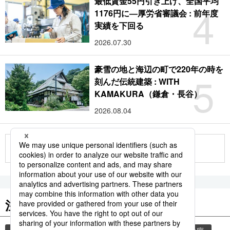
最低賃金55円引き上げ、全国平均
4
1176円に―厚労省審議会 : 前年度
実績を下回る
2026.07.30
豪雪の地と海辺の町で220年の時を
5
刻んだ伝統建築 : WITH
KAMAKURA（鎌倉・長谷）
2026.08.04
もっと見る
注目のキーワード