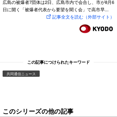
広島の被爆者7団体は2日、広島市内で会合し、市が8月6
スポーツ・東京2020
文化
動画/Live
日に開く「被爆者代表から要望を聞く会」で高市早...
記事全文を読む（外部サイト）
科学・技術
Books
暮らし
Cinema
スポーツ・東京2020
Topics
この記事につけられたキーワード
Images
共同通信ニュース
People
東京
このシリーズの他の記事
お知らせ