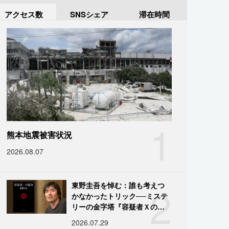
アクセス数
SNSシェア
滞在時間
1
熊本地震被害状況
2026.08.07
2
東野圭吾を悼む：誰も考えつ
かなかったトリック──ミステ
リーの金字塔『容疑者Ｘの献
身』の舞台裏
2026.07.29