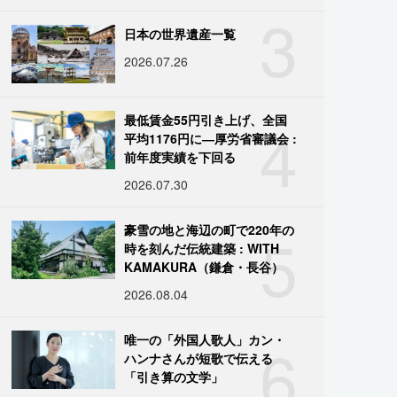
3
日本の世界遺産一覧
2026.07.26
4
最低賃金55円引き上げ、全国
平均1176円に―厚労省審議会 :
前年度実績を下回る
2026.07.30
5
豪雪の地と海辺の町で220年の
時を刻んだ伝統建築 : WITH
KAMAKURA（鎌倉・長谷）
2026.08.04
6
唯一の「外国人歌人」カン・
ハンナさんが短歌で伝える
「引き算の文学」