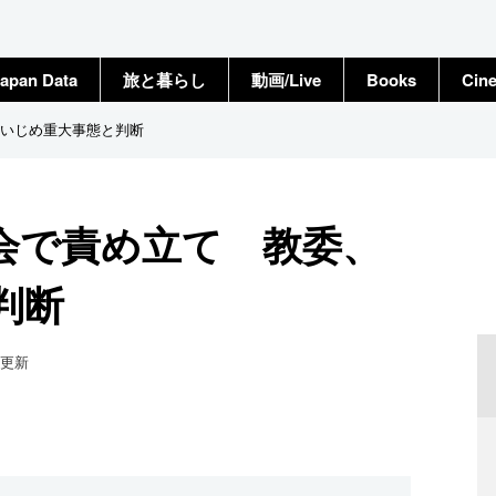
apan Data
旅と暮らし
動画/Live
Books
Cin
いじめ重大事態と判断
会で責め立て 教委、
判断
更新