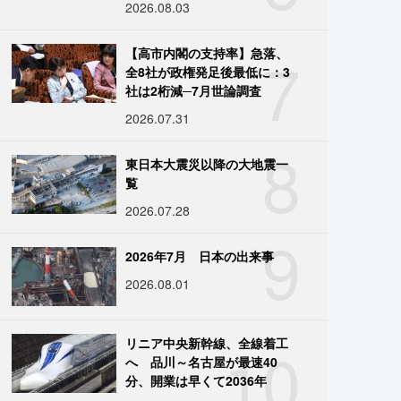
2026.08.03
7
【高市内閣の支持率】急落、
全8社が政権発足後最低に：3
社は2桁減─7月世論調査
2026.07.31
8
東日本大震災以降の大地震一
覧
2026.07.28
9
2026年7月 日本の出来事
2026.08.01
10
リニア中央新幹線、全線着工
へ 品川～名古屋が最速40
分、開業は早くて2036年