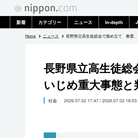
新着
カテゴリー
ニュース
In-depth
J
政治・外交
トップ
Home
ニュース
長野県立高生徒総会で責め立て 教委、
経済・ビジネス
アーカイブ
長野県立高生徒総
国際
いじめ重大事態と
社会
文化
社会
2026.07.02 17:47 / 2026.07.02 18:03
科学・技術
暮らし