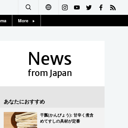
ema
More
English
Topics
简体字
Images
News
繁體字
People
Français
from Japan
東京
Español
お知らせ
العربية
あなたにおすすめ
Русский
干瓢(かんぴょう): 甘辛く煮含
めてすしの具材が定番