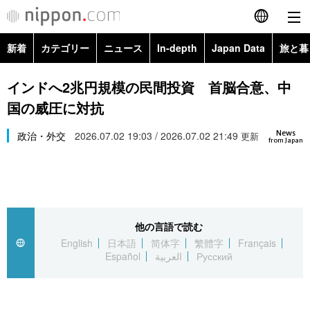
新着
カテゴリー
ニュース
In-depth
Japan Data
旅と暮
English
政治・外交
Topics
インドへ2兆円規模の民間投資 首脳合意、中
简体字
国の威圧に対抗
経済・ビジネス
Images
繁體字
カテゴリー
News
政治・外交
2026.07.02 19:03 / 2026.07.02 21:49
更新
from Japan
国際・海外
People
Français
政治・外交
ニュース
社会
東京
Español
経済・ビジネス
トップ
In-depth
文化
お知らせ
العربية
他の言語で読む
English
日本語
简体字
繁體字
Français
国際
アーカイブ
Japan Data
科学・技術
Español
العربية
Русский
Русский
社会
旅と暮らし
暮らし