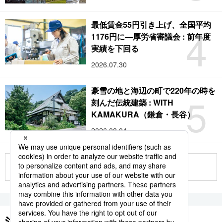
最低賃金55円引き上げ、全国平均
4
1176円に―厚労省審議会 : 前年度
実績を下回る
2026.07.30
豪雪の地と海辺の町で220年の時を
5
刻んだ伝統建築 : WITH
KAMAKURA（鎌倉・長谷）
2026.08.04
もっと見る
注目のキーワード