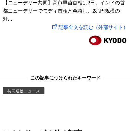
【ニューデリー共同】高市早苗首相は2日、インドの首
スポーツ・東京2020
文化
動画/Live
都ニューデリーでモディ首相と会談し、2兆円規模の
対...
科学・技術
Books
記事全文を読む（外部サイト）
暮らし
Cinema
スポーツ・東京2020
Topics
Images
この記事につけられたキーワード
共同通信ニュース
People
東京
お知らせ