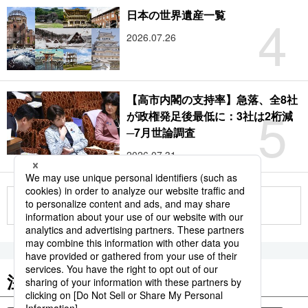
4
日本の世界遺産一覧
2026.07.26
【高市内閣の支持率】急落、全8社
5
が政権発足後最低に：3社は2桁減
─7月世論調査
2026.07.31
もっと見る
注目のキーワード