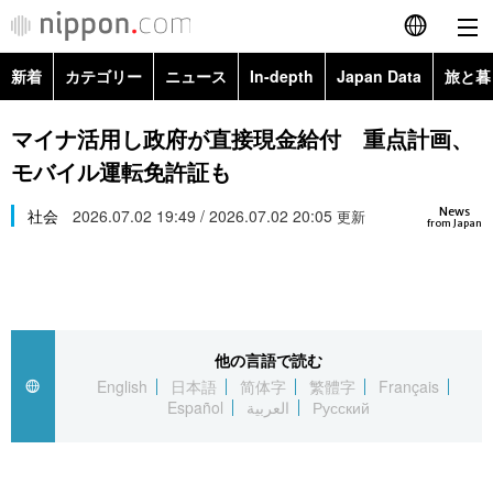
新着
カテゴリー
ニュース
In-depth
Japan Data
旅と暮
English
政治・外交
Topics
マイナ活用し政府が直接現金給付 重点計画、
简体字
モバイル運転免許証も
経済・ビジネス
Images
繁體字
カテゴリー
News
社会
2026.07.02 19:49 / 2026.07.02 20:05
更新
from Japan
国際・海外
People
Français
政治・外交
ニュース
社会
東京
Español
経済・ビジネス
トップ
In-depth
文化
お知らせ
العربية
他の言語で読む
English
日本語
简体字
繁體字
Français
国際
アーカイブ
Japan Data
科学・技術
Español
العربية
Русский
Русский
社会
旅と暮らし
暮らし