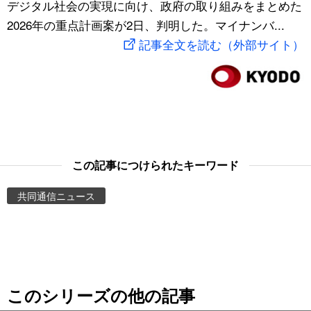
デジタル社会の実現に向け、政府の取り組みをまとめた
スポーツ・東京2020
文化
動画/Live
2026年の重点計画案が2日、判明した。マイナンバ...
記事全文を読む（外部サイト）
科学・技術
Books
暮らし
Cinema
スポーツ・東京2020
Topics
この記事につけられたキーワード
Images
共同通信ニュース
People
東京
このシリーズの他の記事
お知らせ