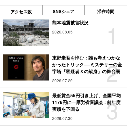
SNSシェア
滞在時間
アクセス数
1
熊本地震被害状況
2026.08.05
東野圭吾を悼む：誰も考えつかな
2
かったトリック──ミステリーの金
字塔『容疑者Ｘの献身』の舞台裏
2026.07.29
最低賃金55円引き上げ、全国平均
3
1176円に―厚労省審議会 : 前年度
実績を下回る
2026.07.30