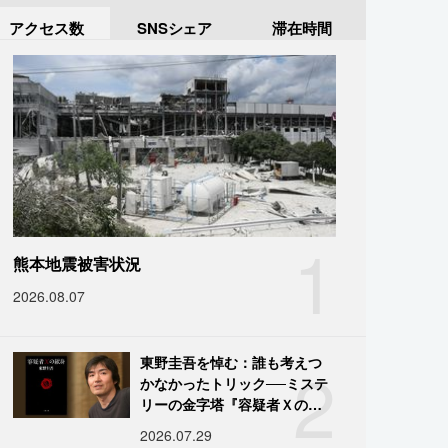
アクセス数
SNSシェア
滞在時間
1
熊本地震被害状況
2026.08.07
2
東野圭吾を悼む：誰も考えつ
かなかったトリック──ミステ
リーの金字塔『容疑者Ｘの献
身』の舞台裏
2026.07.29