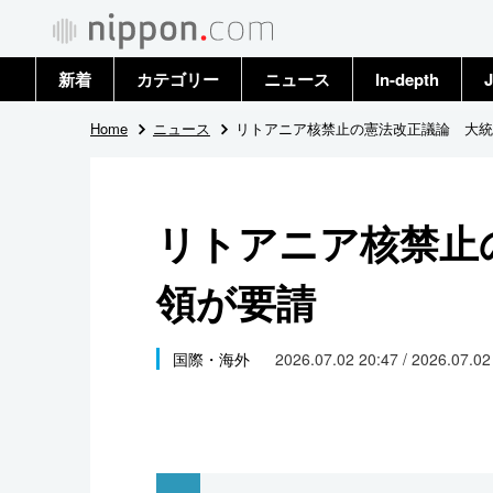
新着
カテゴリー
ニュース
In-depth
J
政治・外交
トップ
Home
ニュース
リトアニア核禁止の憲法改正議論 大統
経済・ビジネス
アーカイブ
リトアニア核禁止
国際
領が要請
社会
文化
国際・海外
2026.07.02 20:47 / 2026.07.0
科学・技術
暮らし