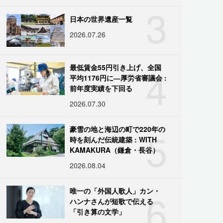
3
日本の世界遺産一覧
2026.07.26
4
最低賃金55円引き上げ、全国
平均1176円に―厚労省審議会 :
前年度実績を下回る
2026.07.30
5
豪雪の地と海辺の町で220年の
時を刻んだ伝統建築 : WITH
KAMAKURA（鎌倉・長谷）
2026.08.04
6
唯一の「外国人歌人」カン・
ハンナさんが短歌で伝える
「引き算の文学」