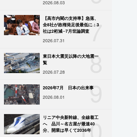
2026.08.03
7
【高市内閣の支持率】急落、
全8社が政権発足後最低に：3
社は2桁減─7月世論調査
2026.07.31
8
東日本大震災以降の大地震一
覧
2026.07.28
9
2026年7月 日本の出来事
2026.08.01
10
リニア中央新幹線、全線着工
へ 品川～名古屋が最速40
分、開業は早くて2036年