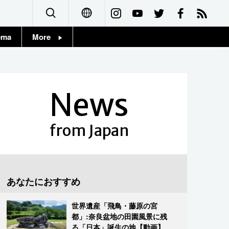
ema
More
English
Topics
简体字
Images
News
繁體字
People
Français
from Japan
東京
Español
お知らせ
العربية
あなたにおすすめ
Русский
世界遺産「飛鳥・藤原の宮
都」:奈良盆地の田園風景に残
る「日本」誕生の地【動画】