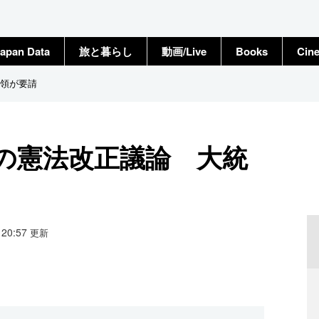
apan Data
旅と暮らし
動画/Live
Books
Cin
領が要請
の憲法改正議論 大統
2 20:57
更新