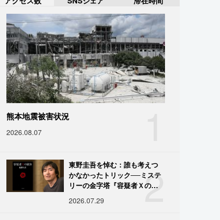
アクセス数
SNSシェア
滞在時間
1
熊本地震被害状況
2026.08.07
2
東野圭吾を悼む：誰も考えつ
かなかったトリック──ミステ
リーの金字塔『容疑者Ｘの献
身』の舞台裏
2026.07.29