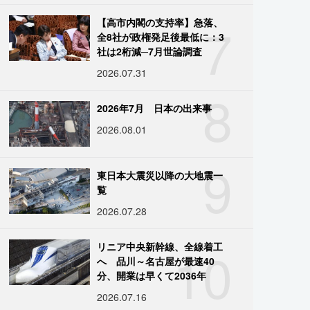
7
【高市内閣の支持率】急落、
全8社が政権発足後最低に：3
社は2桁減─7月世論調査
2026.07.31
8
2026年7月 日本の出来事
2026.08.01
9
東日本大震災以降の大地震一
覧
2026.07.28
10
リニア中央新幹線、全線着工
へ 品川～名古屋が最速40
分、開業は早くて2036年
2026.07.16