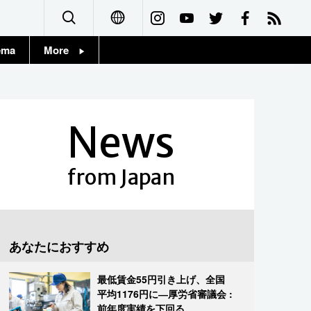
ema
More
English
Topics
简体字
Images
News
繁體字
People
Français
from Japan
東京
Español
お知らせ
العربية
あなたにおすすめ
Русский
最低賃金55円引き上げ、全国
平均1176円に―厚労省審議会 :
前年度実績を下回る