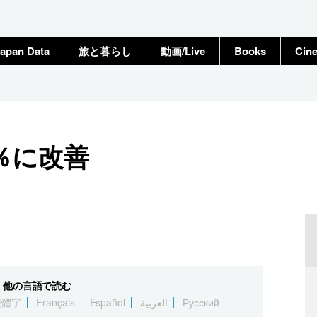
apan Data
旅と暮らし
動画/Live
Books
Cin
2％に改善
他の言語で読む
繁體字
Français
Español
العربية
Русский