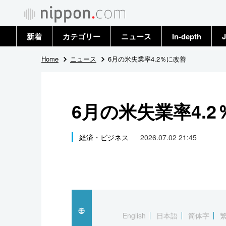
新着
カテゴリー
ニュース
In-depth
J
政治・外交
トップ
Home
ニュース
6月の米失業率4.2％に改善
経済・ビジネス
アーカイブ
6月の米失業率4.
国際
社会
経済・ビジネス
2026.07.02 21:45
文化
科学・技術
暮らし
English
日本語
简体字