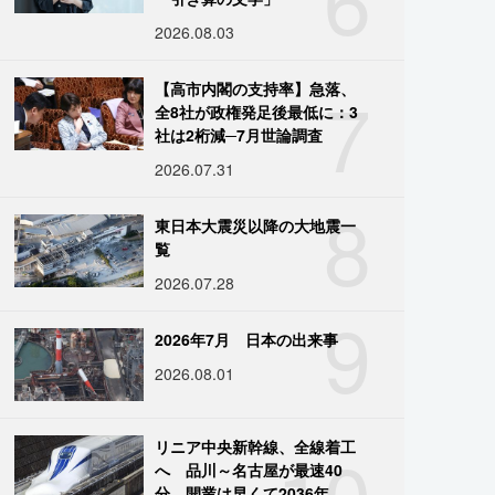
2026.08.03
7
【高市内閣の支持率】急落、
全8社が政権発足後最低に：3
社は2桁減─7月世論調査
2026.07.31
8
東日本大震災以降の大地震一
覧
2026.07.28
9
2026年7月 日本の出来事
2026.08.01
10
リニア中央新幹線、全線着工
へ 品川～名古屋が最速40
分、開業は早くて2036年