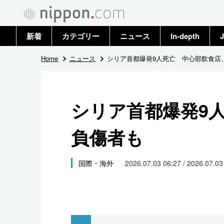
新着
カテゴリー
ニュース
In-depth
J
政治・外交
トップ
Home
ニュース
シリア首都爆発9人死亡 中心部飲食店
経済・ビジネス
アーカイブ
シリア首都爆発9
国際
負傷者も
社会
文化
国際・海外
2026.07.03 06:27 / 2026.07.0
科学・技術
暮らし