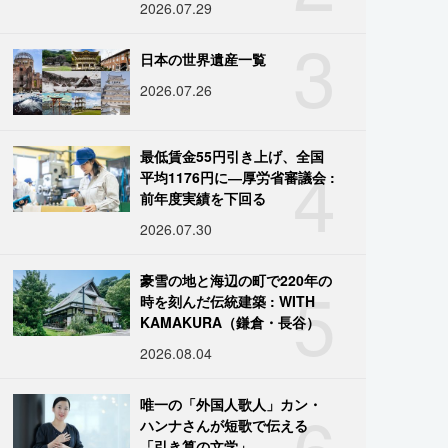
2026.07.29
3
日本の世界遺産一覧
2026.07.26
4
最低賃金55円引き上げ、全国
平均1176円に―厚労省審議会 :
前年度実績を下回る
2026.07.30
5
豪雪の地と海辺の町で220年の
時を刻んだ伝統建築 : WITH
KAMAKURA（鎌倉・長谷）
2026.08.04
6
唯一の「外国人歌人」カン・
ハンナさんが短歌で伝える
「引き算の文学」