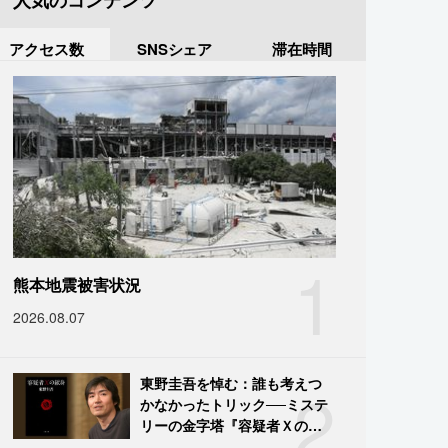
人気のコンテンツ
アクセス数
SNSシェア
滞在時間
1
熊本地震被害状況
2026.08.07
2
東野圭吾を悼む：誰も考えつ
かなかったトリック──ミステ
リーの金字塔『容疑者Ｘの献
身』の舞台裏