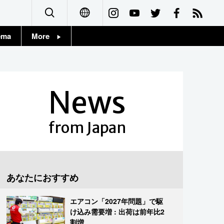
ema
More
English
Topics
简体字
Images
News
繁體字
People
Français
from Japan
東京
Español
お知らせ
العربية
あなたにおすすめ
Русский
エアコン「2027年問題」で駆
け込み需要増 : 出荷は前年比2
割増