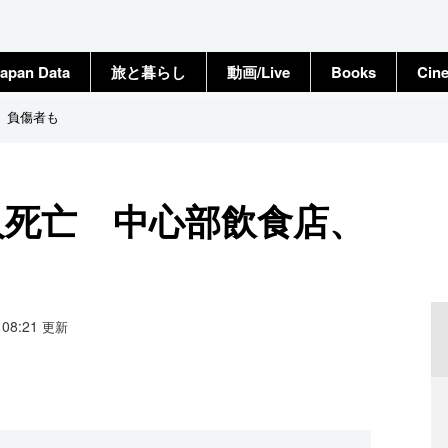
apan Data
旅と暮らし
動画/Live
Books
Cin
、負傷者も
人死亡 中心部飲食店、
3 08:21
更新