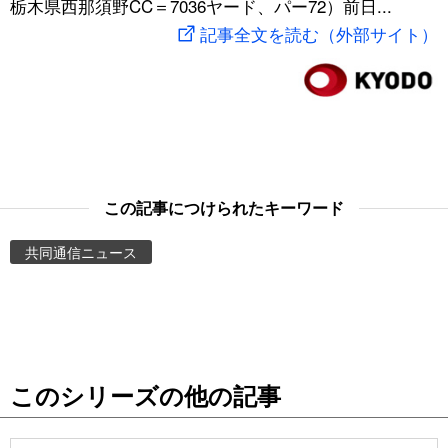
栃木県西那須野CC＝7036ヤード、パー72）前日...
スポーツ・東京2020
文化
動画/Live
記事全文を読む（外部サイト）
科学・技術
Books
暮らし
Cinema
スポーツ・東京2020
Topics
この記事につけられたキーワード
共同通信ニュース
Images
People
東京
このシリーズの他の記事
お知らせ