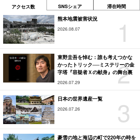
SNSシェア
滞在時間
アクセス数
1
熊本地震被害状況
2026.08.07
東野圭吾を悼む：誰も考えつかな
2
かったトリック──ミステリーの金
字塔『容疑者Ｘの献身』の舞台裏
2026.07.29
3
日本の世界遺産一覧
2026.07.26
豪雪の地と海辺の町で220年の時を