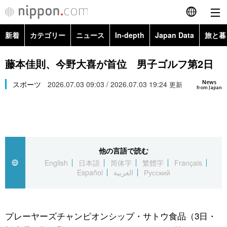
新着
カテゴリー
ニュース
In-depth
Japan Data
旅と暮
English
政治・外交
Topics
藤本佳則、今野大喜が首位 男子ゴルフ第2日
简体字
News
経済・ビジネス
スポーツ
2026.07.03 09:03 / 2026.07.03 19:24
Images
更新
繁體字
from Japan
カテゴリー
国際・海外
People
Français
政治・外交
ニュース
社会
東京
Español
他の言語で読む
経済・ビジネス
トップ
In-depth
文化
お知らせ
English
日本語
简体字
繁體字
Français
العربية
Español
العربية
Русский
国際
アーカイブ
Japan Data
科学・技術
Русский
社会
旅と暮らし
暮らし
プレーヤーズチャンピオンシップ・サトウ食品（3日・