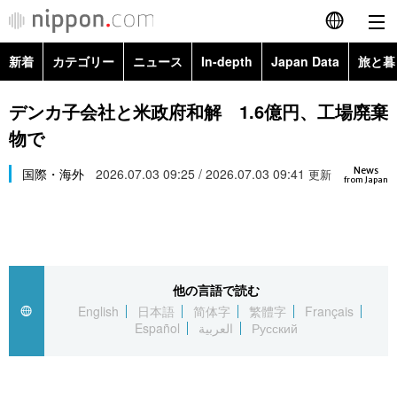
新着
カテゴリー
ニュース
In-depth
Japan Data
旅と暮
English
政治・外交
Topics
デンカ子会社と米政府和解 1.6億円、工場廃棄
简体字
物で
経済・ビジネス
Images
繁體字
カテゴリー
News
国際・海外
2026.07.03 09:25 / 2026.07.03 09:41
更新
from Japan
国際・海外
People
Français
政治・外交
ニュース
社会
東京
Español
経済・ビジネス
トップ
In-depth
文化
お知らせ
العربية
他の言語で読む
English
日本語
简体字
繁體字
Français
国際
アーカイブ
Japan Data
科学・技術
Español
العربية
Русский
Русский
社会
旅と暮らし
暮らし