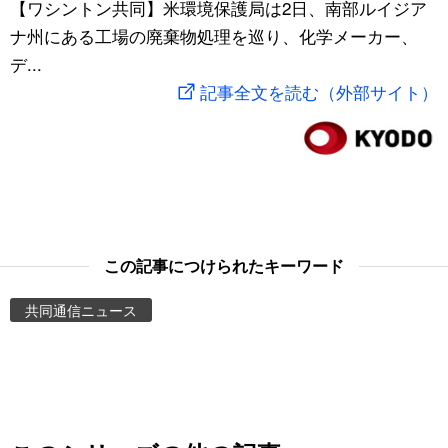
【ワシントン共同】米環境保護局は2日、南部ルイジア
スポーツ・東京2020
文化
動画/Live
ナ州にある工場の廃棄物処理を巡り、化学メーカー、
デ...
科学・技術
Books
記事全文を読む（外部サイト）
暮らし
Cinema
スポーツ・東京2020
Topics
Images
この記事につけられたキーワード
共同通信ニュース
People
東京
お知らせ