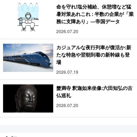
命を守れ!塩分補給、休憩増など猛
暑対策あれこれ : 半数の企業が「業
務に支障あり」―帝国データ
2026.07.20
カジュアルな夜行列車が復活か:新
たな特急や翌朝到着の新幹線も登
場
2026.07.19
蟹満寺 釈迦如来坐像:六田知弘の古
仏巡礼
2026.07.20