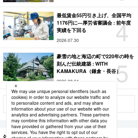
最低賃金55円引き上げ、全国平均
4
1176円に―厚労省審議会 : 前年度
実績を下回る
2026.07.30
豪雪の地と海辺の町で220年の時を
5
刻んだ伝統建築 : WITH
KAMAKURA（鎌倉・長谷）
2026.08.04
もっと見る
注目のキーワード