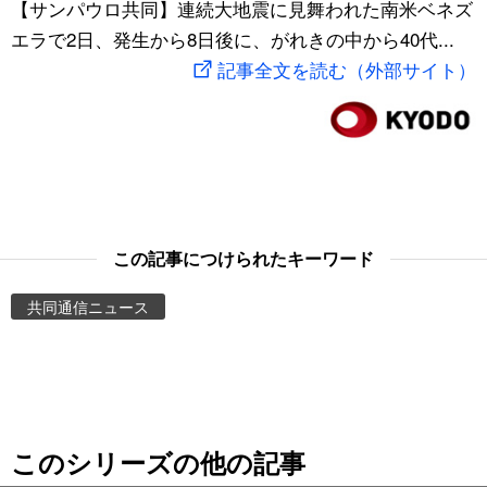
【サンパウロ共同】連続大地震に見舞われた南米ベネズ
スポーツ・東京2020
文化
動画/Live
エラで2日、発生から8日後に、がれきの中から40代...
記事全文を読む（外部サイト）
科学・技術
Books
暮らし
Cinema
スポーツ・東京2020
Topics
この記事につけられたキーワード
Images
共同通信ニュース
People
東京
このシリーズの他の記事
お知らせ