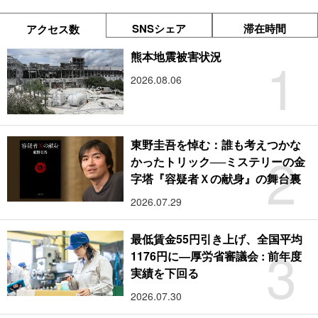
SNSシェア
滞在時間
アクセス数
1
熊本地震被害状況
2026.08.06
東野圭吾を悼む：誰も考えつかな
2
かったトリック──ミステリーの金
字塔『容疑者Ｘの献身』の舞台裏
2026.07.29
最低賃金55円引き上げ、全国平均
3
1176円に―厚労省審議会 : 前年度
実績を下回る
2026.07.30