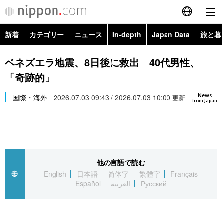
新着
カテゴリー
ニュース
In-depth
Japan Data
旅と暮
English
政治・外交
Topics
ベネズエラ地震、8日後に救出 40代男性、
简体字
「奇跡的」
経済・ビジネス
Images
繁體字
カテゴリー
News
国際・海外
2026.07.03 09:43 / 2026.07.03 10:00
更新
from Japan
国際・海外
People
Français
政治・外交
ニュース
社会
東京
Español
経済・ビジネス
トップ
In-depth
文化
お知らせ
العربية
他の言語で読む
English
日本語
简体字
繁體字
Français
国際
アーカイブ
Japan Data
科学・技術
Español
العربية
Русский
Русский
社会
旅と暮らし
暮らし