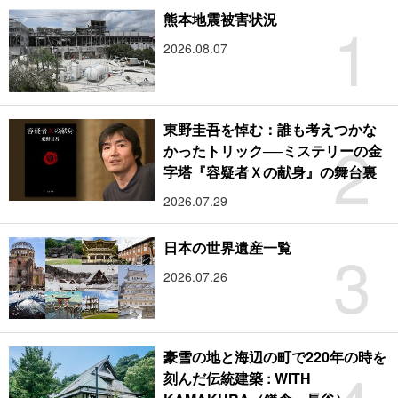
1
熊本地震被害状況
2026.08.07
東野圭吾を悼む：誰も考えつかな
2
かったトリック──ミステリーの金
字塔『容疑者Ｘの献身』の舞台裏
2026.07.29
3
日本の世界遺産一覧
2026.07.26
豪雪の地と海辺の町で220年の時を
刻んだ伝統建築 : WITH