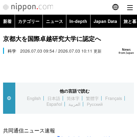
新着
カテゴリー
ニュース
In-depth
Japan Data
旅と暮
English
政治・外交
Topics
京都大を国際卓越研究大学に認定へ
简体字
News
経済・ビジネス
科学
2026.07.03 09:54 / 2026.07.03 10:11
Images
更新
繁體字
from Japan
カテゴリー
国際・海外
People
Français
政治・外交
ニュース
社会
東京
Español
他の言語で読む
経済・ビジネス
トップ
In-depth
文化
お知らせ
English
日本語
简体字
繁體字
Français
العربية
Español
العربية
Русский
国際
アーカイブ
Japan Data
科学・技術
Русский
社会
旅と暮らし
暮らし
共同通信ニュース速報