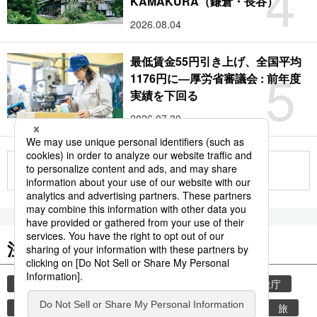
4
KAMAKURA（鎌倉・長谷）
2026.08.04
最低賃金55円引き上げ、全国平均
5
1176円に―厚労省審議会 : 前年度
実績を下回る
2026.07.30
もっと見る
注目のキーワード
共同通信ニュース
気象・災害
災害
気象庁
地震
津波
熊本
熊本地震
観光
旅