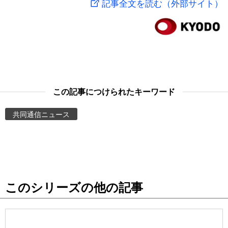
記事全文を読む（外部サイト）
スポーツ・東京2020
文化
動画/Live
科学・技術
Books
暮らし
Cinema
この記事につけられたキーワード
スポーツ・東京2020
Topics
共同通信ニュース
Images
People
このシリーズの他の記事
東京
お知らせ