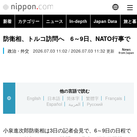
新着
カテゴリー
ニュース
In-depth
Japan Data
旅と暮
English
政治・外交
Topics
防衛相、トルコ訪問へ 6～9日、NATO行事で
简体字
News
経済・ビジネス
政治・外交
2026.07.03 11:02 / 2026.07.03 11:32
Images
更新
繁體字
from Japan
カテゴリー
国際・海外
People
Français
政治・外交
ニュース
社会
東京
Español
他の言語で読む
経済・ビジネス
トップ
In-depth
文化
お知らせ
English
日本語
简体字
繁體字
Français
العربية
Español
العربية
Русский
国際
アーカイブ
Japan Data
科学・技術
Русский
社会
旅と暮らし
暮らし
小泉進次郎防衛相は3日の記者会見で、6～9日の日程で