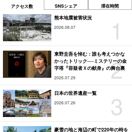
SNSシェア
滞在時間
アクセス数
1
熊本地震被害状況
2026.08.07
東野圭吾を悼む：誰も考えつかな
2
かったトリック──ミステリーの金
字塔『容疑者Ｘの献身』の舞台裏
2026.07.29
3
日本の世界遺産一覧
2026.07.26
豪雪の地と海辺の町で220年の時を