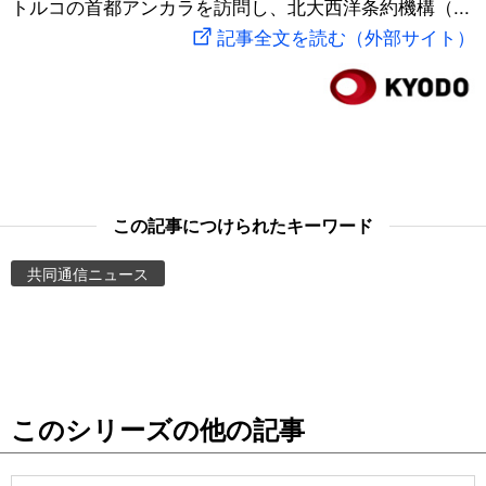
トルコの首都アンカラを訪問し、北大西洋条約機構（...
スポーツ・東京2020
文化
動画/Live
記事全文を読む（外部サイト）
科学・技術
Books
暮らし
Cinema
スポーツ・東京2020
Topics
この記事につけられたキーワード
共同通信ニュース
Images
People
東京
このシリーズの他の記事
お知らせ