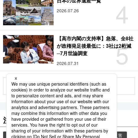
4
日本の世界遺産一覧
2026.07.26
【高市内閣の支持率】急落、全8社
5
が政権発足後最低に：3社は2桁減
─7月世論調査
2026.07.31
もっと見る
注目のキーワード
共同通信ニュース
気象・災害
気象庁
災害