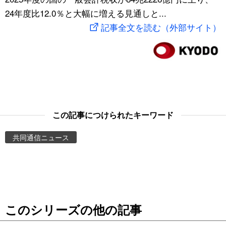
24年度比12.0％と大幅に増える見通しと...
スポーツ・東京2020
文化
動画/Live
記事全文を読む（外部サイト）
科学・技術
Books
暮らし
Cinema
スポーツ・東京2020
Topics
この記事につけられたキーワード
Images
共同通信ニュース
People
東京
このシリーズの他の記事
お知らせ