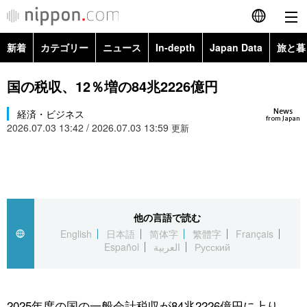
新着
カテゴリー
ニュース
In-depth
Japan Data
旅と暮
English
政治・外交
Topics
国の税収、12％増の84兆2226億円
简体字
News
経済・ビジネス
経済・ビジネス
Images
繁體字
from Japan
2026.07.03 13:42 / 2026.07.03 13:59
更新
カテゴリー
国際・海外
People
Français
政治・外交
ニュース
社会
東京
Español
経済・ビジネス
トップ
In-depth
他の言語で読む
文化
お知らせ
العربية
English
日本語
简体字
繁體字
Français
Español
العربية
Русский
国際
アーカイブ
Japan Data
科学・技術
Русский
社会
旅と暮らし
暮らし
2025年度の国の一般会計税収が84兆2226億円に上り、