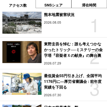
SNSシェア
滞在時間
アクセス数
1
熊本地震被害状況
2026.08.05
東野圭吾を悼む：誰も考えつかな
2
かったトリック──ミステリーの金
字塔『容疑者Ｘの献身』の舞台裏
2026.07.29
最低賃金55円引き上げ、全国平均
3
1176円に―厚労省審議会 : 前年度
実績を下回る
2026.07.30