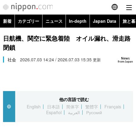
新着
カテゴリー
ニュース
In-depth
Japan Data
旅と暮
English
政治・外交
Topics
日航機、関空に緊急着陸 オイル漏れ、滑走路
简体字
閉鎖
経済・ビジネス
Images
繁體字
カテゴリー
News
社会
2026.07.03 14:24 / 2026.07.03 15:35
更新
from Japan
国際・海外
People
Français
政治・外交
ニュース
社会
東京
Español
経済・ビジネス
トップ
In-depth
文化
お知らせ
العربية
他の言語で読む
English
日本語
简体字
繁體字
Français
国際
アーカイブ
Japan Data
科学・技術
Español
العربية
Русский
Русский
社会
旅と暮らし
暮らし