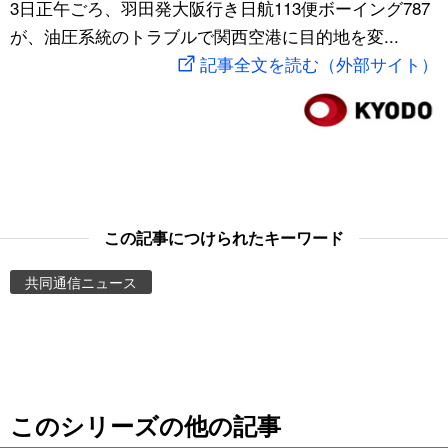
3日正午ごろ、羽田発大阪行き日航113便ボーイング787
スポーツ・東京2020
文化
動画/Live
が、油圧系統のトラブルで関西空港に目的地を変...
記事全文を読む（外部サイト）
科学・技術
Books
暮らし
Cinema
スポーツ・東京2020
Topics
この記事につけられたキーワード
Images
共同通信ニュース
People
東京
このシリーズの他の記事
お知らせ