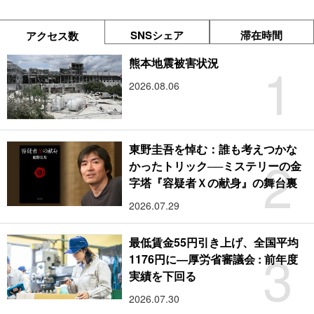
SNSシェア
滞在時間
アクセス数
1
熊本地震被害状況
2026.08.06
東野圭吾を悼む：誰も考えつかな
2
かったトリック──ミステリーの金
字塔『容疑者Ｘの献身』の舞台裏
2026.07.29
最低賃金55円引き上げ、全国平均
3
1176円に―厚労省審議会 : 前年度
実績を下回る
2026.07.30