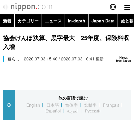
新着
カテゴリー
ニュース
In-depth
Japan Data
旅と暮
English
政治・外交
Topics
協会けんぽ決算、黒字最大 25年度、保険料収
简体字
入増
経済・ビジネス
Images
繁體字
カテゴリー
News
暮らし
2026.07.03 15:46 / 2026.07.03 16:41
更新
from Japan
国際・海外
People
Français
政治・外交
ニュース
社会
東京
Español
経済・ビジネス
トップ
In-depth
文化
お知らせ
العربية
他の言語で読む
English
日本語
简体字
繁體字
Français
国際
アーカイブ
Japan Data
科学・技術
Español
العربية
Русский
Русский
社会
旅と暮らし
暮らし