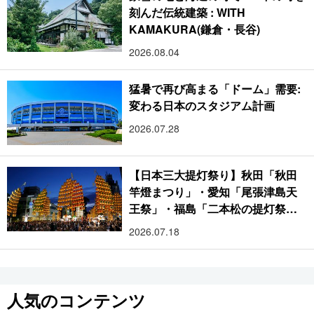
刻んだ伝統建築 : WITH
KAMAKURA(鎌倉・長谷)
2026.08.04
猛暑で再び高まる「ドーム」需要:
変わる日本のスタジアム計画
2026.07.28
【日本三大提灯祭り】秋田「秋田
竿燈まつり」・愛知「尾張津島天
王祭」・福島「二本松の提灯祭
り」:おびただしい灯火が夜空を照
2026.07.18
らす光の祭典
人気のコンテンツ