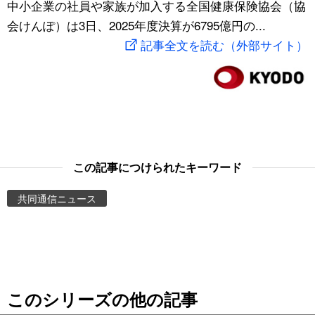
中小企業の社員や家族が加入する全国健康保険協会（協
スポーツ・東京2020
文化
動画/Live
会けんぽ）は3日、2025年度決算が6795億円の...
記事全文を読む（外部サイト）
科学・技術
Books
暮らし
Cinema
スポーツ・東京2020
Topics
この記事につけられたキーワード
Images
共同通信ニュース
People
東京
このシリーズの他の記事
お知らせ