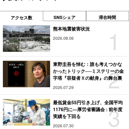
SNSシェア
滞在時間
アクセス数
1
熊本地震被害状況
2026.08.06
東野圭吾を悼む：誰も考えつかな
2
かったトリック──ミステリーの金
字塔『容疑者Ｘの献身』の舞台裏
2026.07.29
最低賃金55円引き上げ、全国平均
3
1176円に―厚労省審議会 : 前年度
実績を下回る
2026.07.30