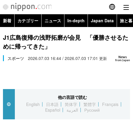
新着
カテゴリー
ニュース
In-depth
Japan Data
旅と暮
English
政治・外交
Topics
J1広島復帰の浅野拓磨が会見 「優勝させるた
简体字
めに帰ってきた」
経済・ビジネス
Images
繁體字
カテゴリー
News
スポーツ
2026.07.03 16:44 / 2026.07.03 17:01
更新
from Japan
国際・海外
People
Français
政治・外交
ニュース
社会
東京
Español
経済・ビジネス
トップ
In-depth
文化
お知らせ
العربية
他の言語で読む
English
日本語
简体字
繁體字
Français
国際
アーカイブ
Japan Data
科学・技術
Español
العربية
Русский
Русский
社会
旅と暮らし
暮らし