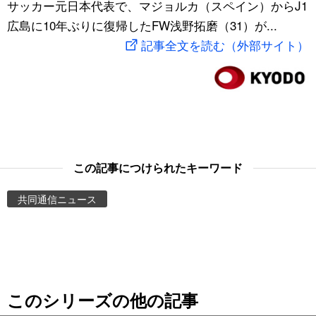
サッカー元日本代表で、マジョルカ（スペイン）からJ1
スポーツ・東京2020
文化
動画/Live
広島に10年ぶりに復帰したFW浅野拓磨（31）が...
記事全文を読む（外部サイト）
科学・技術
Books
暮らし
Cinema
スポーツ・東京2020
Topics
この記事につけられたキーワード
Images
共同通信ニュース
People
東京
このシリーズの他の記事
お知らせ