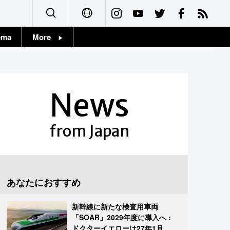
ema
More
English
Topics
简体字
Images
News
繁體字
People
Français
from Japan
東京
Español
お知らせ
العربية
あなたにおすすめ
Русский
新幹線に新たな検査用車両
「SOAR」2029年度に導入へ :
ドクターイエローは27年1月に