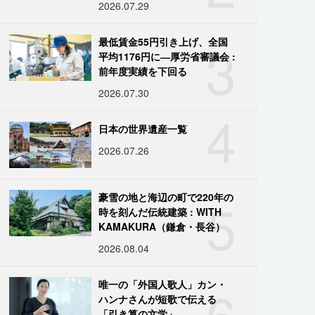
2026.07.29
3
最低賃金55円引き上げ、全国
平均1176円に―厚労省審議会 :
前年度実績を下回る
2026.07.30
4
日本の世界遺産一覧
2026.07.26
5
豪雪の地と海辺の町で220年の
時を刻んだ伝統建築 : WITH
KAMAKURA（鎌倉・長谷）
2026.08.04
6
唯一の「外国人歌人」カン・
ハンナさんが短歌で伝える
「引き算の文学」