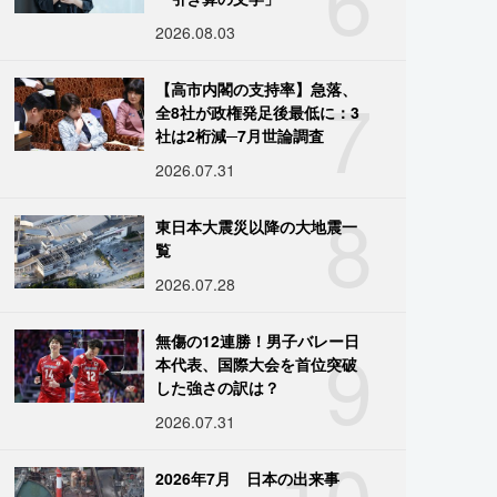
2026.08.03
7
【高市内閣の支持率】急落、
全8社が政権発足後最低に：3
社は2桁減─7月世論調査
2026.07.31
8
東日本大震災以降の大地震一
覧
2026.07.28
9
無傷の12連勝！男子バレー日
本代表、国際大会を首位突破
した強さの訳は？
2026.07.31
10
2026年7月 日本の出来事