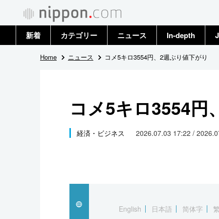
新着
カテゴリー
ニュース
In-depth
J
政治・外交
トップ
Home
ニュース
コメ5キロ3554円、2週ぶり値下がり
経済・ビジネス
アーカイブ
コメ5キロ3554
国際
社会
経済・ビジネス
2026.07.03 17:22 / 2026.
文化
科学・技術
暮らし
English
日本語
简体字