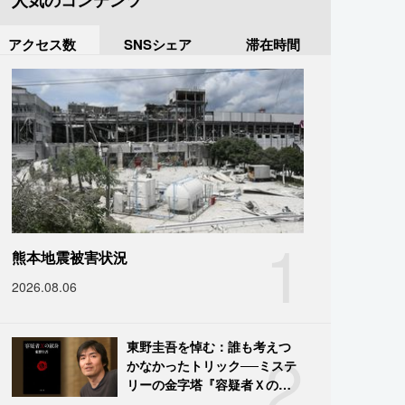
人気のコンテンツ
アクセス数
SNSシェア
滞在時間
1
熊本地震被害状況
2026.08.06
2
東野圭吾を悼む：誰も考えつ
かなかったトリック──ミステ
リーの金字塔『容疑者Ｘの献
身』の舞台裏