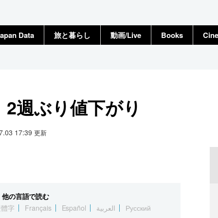
apan Data
旅と暮らし
動画/Live
Books
Cin
円、2週ぶり値下がり
07.03 17:39
更新
他の言語で読む
繁體字
Français
Español
العربية
Русский