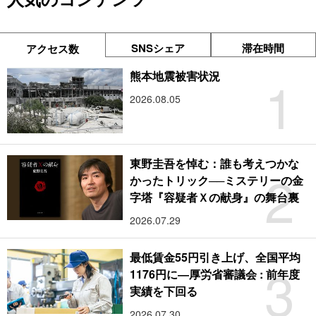
SNSシェア
滞在時間
アクセス数
1
熊本地震被害状況
2026.08.05
東野圭吾を悼む：誰も考えつかな
2
かったトリック──ミステリーの金
字塔『容疑者Ｘの献身』の舞台裏
2026.07.29
最低賃金55円引き上げ、全国平均
3
1176円に―厚労省審議会 : 前年度
実績を下回る
2026.07.30