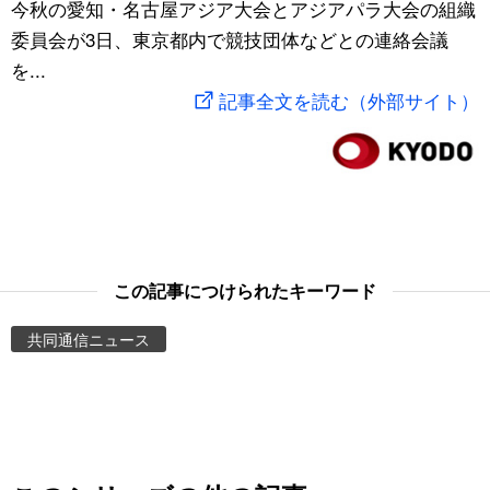
今秋の愛知・名古屋アジア大会とアジアパラ大会の組織
スポーツ・東京2020
文化
動画/Live
委員会が3日、東京都内で競技団体などとの連絡会議
を...
科学・技術
Books
記事全文を読む（外部サイト）
暮らし
Cinema
スポーツ・東京2020
Topics
Images
この記事につけられたキーワード
共同通信ニュース
People
東京
お知らせ