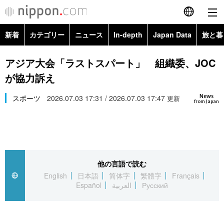
新着
カテゴリー
ニュース
In-depth
Japan Data
旅と暮
English
政治・外交
Topics
アジア大会「ラストスパート」 組織委、JOC
简体字
が協力訴え
経済・ビジネス
Images
繁體字
カテゴリー
News
スポーツ
2026.07.03 17:31 / 2026.07.03 17:47
更新
from Japan
国際・海外
People
Français
政治・外交
ニュース
社会
東京
Español
経済・ビジネス
トップ
In-depth
文化
お知らせ
العربية
他の言語で読む
English
日本語
简体字
繁體字
Français
国際
アーカイブ
Japan Data
科学・技術
Español
العربية
Русский
Русский
社会
旅と暮らし
暮らし