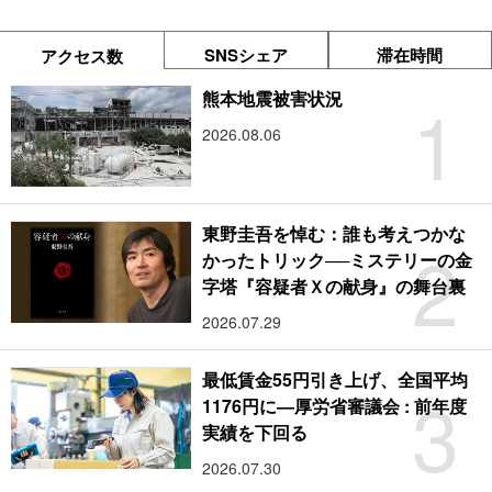
SNSシェア
滞在時間
アクセス数
1
熊本地震被害状況
2026.08.06
東野圭吾を悼む：誰も考えつかな
2
かったトリック──ミステリーの金
字塔『容疑者Ｘの献身』の舞台裏
2026.07.29
最低賃金55円引き上げ、全国平均
3
1176円に―厚労省審議会 : 前年度
実績を下回る
2026.07.30