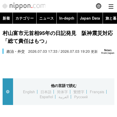
新着
カテゴリー
ニュース
In-depth
Japan Data
旅と暮
English
政治・外交
Topics
村山富市元首相95年の日記発見 阪神震災対応
简体字
「総て責任はもつ」
経済・ビジネス
Images
繁體字
カテゴリー
News
政治・外交
2026.07.03 17:33 / 2026.07.03 19:20
更新
from Japan
国際・海外
People
Français
政治・外交
ニュース
社会
東京
Español
経済・ビジネス
トップ
In-depth
文化
お知らせ
العربية
他の言語で読む
English
日本語
简体字
繁體字
Français
国際
アーカイブ
Japan Data
科学・技術
Español
العربية
Русский
Русский
社会
旅と暮らし
暮らし