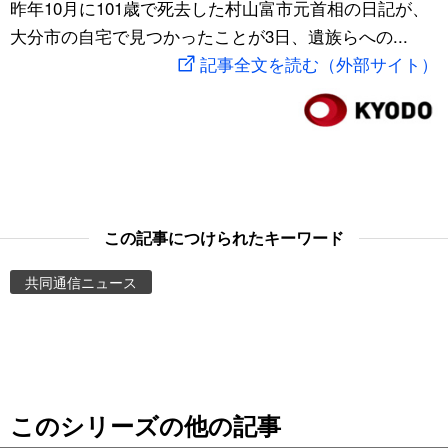
昨年10月に101歳で死去した村山富市元首相の日記が、
スポーツ・東京2020
文化
動画/Live
大分市の自宅で見つかったことが3日、遺族らへの...
記事全文を読む（外部サイト）
科学・技術
Books
暮らし
Cinema
スポーツ・東京2020
Topics
この記事につけられたキーワード
Images
共同通信ニュース
People
東京
このシリーズの他の記事
お知らせ