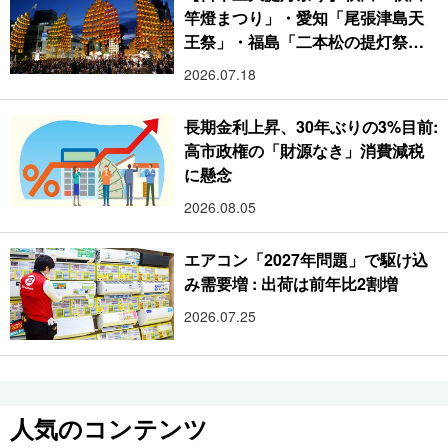
竿燈まつり」・愛知「尾張津島天
王祭」・福島「二本松の提灯祭
り」:おびただしい灯火が夜空を照
2026.07.18
らす光の祭典
長期金利上昇、30年ぶりの3%目前:
高市政権の「財源なき」消費減税
に懸念
2026.08.05
エアコン「2027年問題」で駆け込
み需要増 : 出荷は前年比2割増
2026.07.25
人気のコンテンツ