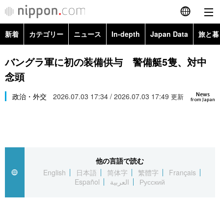
新着
カテゴリー
ニュース
In-depth
Japan Data
旅と暮
English
政治・外交
Topics
バングラ軍に初の装備供与 警備艇5隻、対中
简体字
念頭
経済・ビジネス
Images
繁體字
カテゴリー
News
政治・外交
2026.07.03 17:34 / 2026.07.03 17:49
更新
from Japan
国際・海外
People
Français
政治・外交
ニュース
社会
東京
Español
経済・ビジネス
トップ
In-depth
文化
お知らせ
العربية
他の言語で読む
English
日本語
简体字
繁體字
Français
国際
アーカイブ
Japan Data
科学・技術
Español
العربية
Русский
Русский
社会
旅と暮らし
暮らし