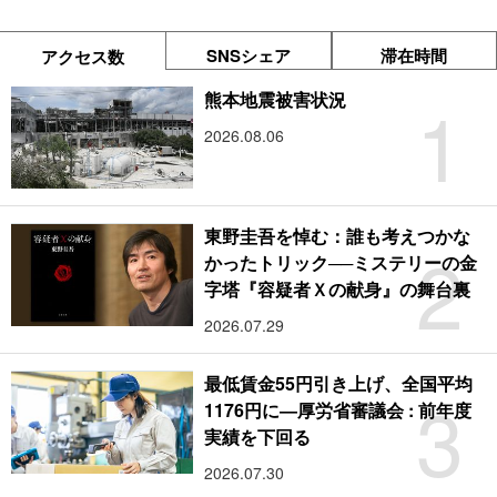
SNSシェア
滞在時間
アクセス数
1
熊本地震被害状況
2026.08.06
東野圭吾を悼む：誰も考えつかな
2
かったトリック──ミステリーの金
字塔『容疑者Ｘの献身』の舞台裏
2026.07.29
最低賃金55円引き上げ、全国平均
3
1176円に―厚労省審議会 : 前年度
実績を下回る
2026.07.30