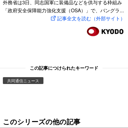
外務省は3日、同志国軍に装備品などを供与する枠組み
スポーツ・東京2020
文化
動画/Live
「政府安全保障能力強化支援（OSA）」で、バングラ...
記事全文を読む（外部サイト）
科学・技術
Books
暮らし
Cinema
スポーツ・東京2020
Topics
この記事につけられたキーワード
Images
共同通信ニュース
People
東京
このシリーズの他の記事
お知らせ