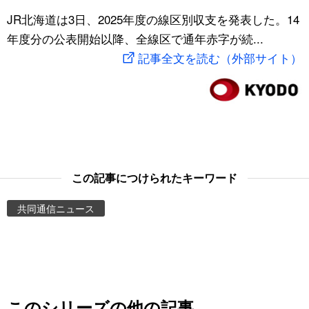
スポーツ・東京2020
JR北海道は3日、2025年度の線区別収支を発表した。14
文化
動画/Live
年度分の公表開始以降、全線区で通年赤字が続...
記事全文を読む（外部サイト）
科学・技術
Books
暮らし
Cinema
スポーツ・東京2020
Topics
Images
この記事につけられたキーワード
共同通信ニュース
People
東京
お知らせ
このシリーズの他の記事