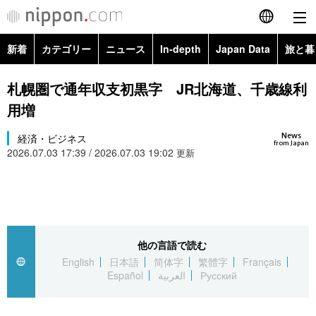
新着
カテゴリー
ニュース
In-depth
Japan Data
旅と暮
English
政治・外交
Topics
札幌圏で通年収支初黒字 JR北海道、千歳線利
简体字
用増
経済・ビジネス
Images
繁體字
カテゴリー
News
経済・ビジネス
from Japan
2026.07.03 17:39 / 2026.07.03 19:02
国際・海外
更新
People
Français
政治・外交
ニュース
社会
東京
Español
経済・ビジネス
トップ
In-depth
文化
お知らせ
العربية
他の言語で読む
国際
アーカイブ
Japan Data
科学・技術
English
日本語
简体字
繁體字
Français
Русский
Español
العربية
Русский
社会
旅と暮らし
暮らし