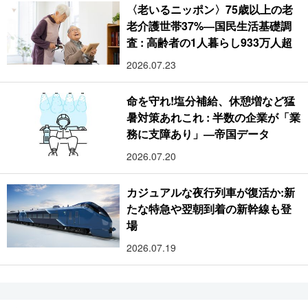
〈老いるニッポン〉75歳以上の老
老介護世帯37%―国民生活基礎調
査 : 高齢者の1人暮らし933万人超
2026.07.23
命を守れ!塩分補給、休憩増など猛
暑対策あれこれ : 半数の企業が「業
務に支障あり」―帝国データ
2026.07.20
カジュアルな夜行列車が復活か:新
たな特急や翌朝到着の新幹線も登
場
2026.07.19