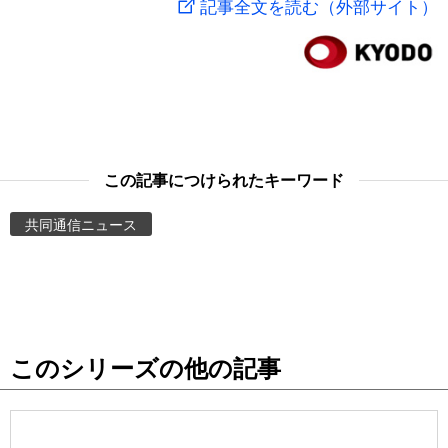
記事全文を読む（外部サイト）
スポーツ・東京2020
文化
動画/Live
科学・技術
Books
暮らし
Cinema
この記事につけられたキーワード
スポーツ・東京2020
Topics
共同通信ニュース
Images
People
このシリーズの他の記事
東京
お知らせ