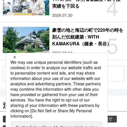
4
実績を下回る
2026.07.30
豪雪の地と海辺の町で220年の時を
5
刻んだ伝統建築 : WITH
KAMAKURA（鎌倉・長谷）
2026.08.04
もっと見る
注目のキーワード
共同通信ニュース
気象・災害
災害
気象庁