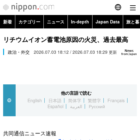
新着
カテゴリー
ニュース
In-depth
Japan Data
旅と暮
English
政治・外交
Topics
リチウムイオン蓄電池原因の火災、過去最高
简体字
News
経済・ビジネス
政治・外交
2026.07.03 18:12 / 2026.07.03 18:29
Images
更新
繁體字
from Japan
カテゴリー
国際・海外
People
Français
政治・外交
ニュース
社会
東京
Español
他の言語で読む
経済・ビジネス
トップ
In-depth
文化
お知らせ
English
日本語
简体字
繁體字
Français
العربية
Español
العربية
Русский
国際
アーカイブ
Japan Data
科学・技術
Русский
社会
旅と暮らし
暮らし
共同通信ニュース速報