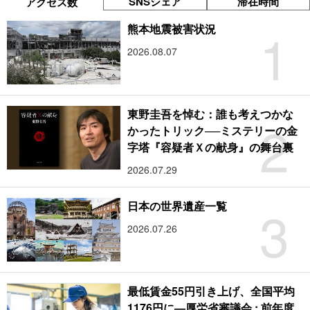
SNSシェア
滞在時間
アクセス数
1
熊本地震被害状況
2026.08.07
東野圭吾を悼む：誰も考えつかな
2
かったトリック──ミステリーの金
字塔『容疑者Ｘの献身』の舞台裏
2026.07.29
3
日本の世界遺産一覧
2026.07.26
最低賃金55円引き上げ、全国平均
1176円に―厚労省審議会 : 前年度