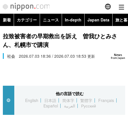
新着
カテゴリー
ニュース
In-depth
Japan Data
旅と暮
English
政治・外交
Topics
拉致被害者の早期救出を訴え 曽我ひとみさ
简体字
ん、札幌市で講演
経済・ビジネス
Images
繁體字
カテゴリー
News
社会
2026.07.03 18:36 / 2026.07.03 18:53
更新
from Japan
国際・海外
People
Français
政治・外交
ニュース
社会
東京
Español
経済・ビジネス
トップ
In-depth
文化
お知らせ
العربية
他の言語で読む
English
日本語
简体字
繁體字
Français
国際
アーカイブ
Japan Data
科学・技術
Español
العربية
Русский
Русский
社会
旅と暮らし
暮らし