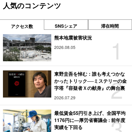
人気のコンテンツ
SNSシェア
滞在時間
アクセス数
1
熊本地震被害状況
2026.08.05
東野圭吾を悼む：誰も考えつかな
2
かったトリック──ミステリーの金
字塔『容疑者Ｘの献身』の舞台裏
2026.07.29
最低賃金55円引き上げ、全国平均
3
1176円に―厚労省審議会 : 前年度
実績を下回る