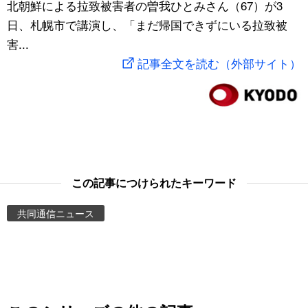
北朝鮮による拉致被害者の曽我ひとみさん（67）が3
スポーツ・東京2020
文化
動画/Live
日、札幌市で講演し、「まだ帰国できずにいる拉致被
害...
科学・技術
Books
記事全文を読む（外部サイト）
暮らし
Cinema
スポーツ・東京2020
Topics
Images
この記事につけられたキーワード
共同通信ニュース
People
東京
お知らせ