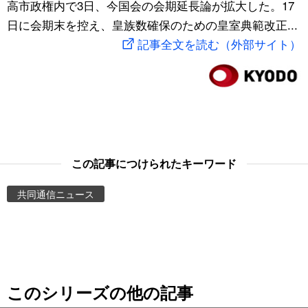
高市政権内で3日、今国会の会期延長論が拡大した。17
スポーツ・東京2020
文化
動画/Live
日に会期末を控え、皇族数確保のための皇室典範改正...
記事全文を読む（外部サイト）
科学・技術
Books
暮らし
Cinema
スポーツ・東京2020
Topics
この記事につけられたキーワード
Images
共同通信ニュース
People
東京
このシリーズの他の記事
お知らせ