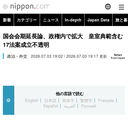
新着
カテゴリー
ニュース
In-depth
Japan Data
旅と暮
English
政治・外交
Topics
国会会期延長論、政権内で拡大 皇室典範含む
简体字
17法案成立不透明
経済・ビジネス
Images
繁體字
カテゴリー
News
政治・外交
2026.07.03 19:02 / 2026.07.03 19:17
更新
from Japan
国際・海外
People
Français
政治・外交
ニュース
社会
東京
Español
経済・ビジネス
トップ
In-depth
文化
お知らせ
العربية
他の言語で読む
English
日本語
简体字
繁體字
Français
国際
アーカイブ
Japan Data
科学・技術
Español
العربية
Русский
Русский
社会
旅と暮らし
暮らし