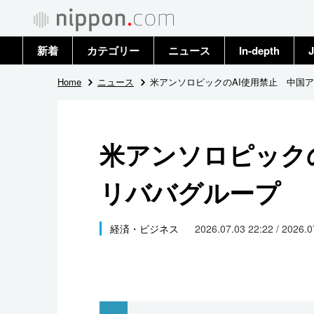
新着
カテゴリー
ニュース
In-depth
J
政治・外交
トップ
Home
ニュース
米アンソロピックのAI使用禁止 中国
経済・ビジネス
アーカイブ
米アンソロピック
国際
リババグループ
社会
文化
経済・ビジネス
2026.07.03 22:22 / 2026.
科学・技術
暮らし