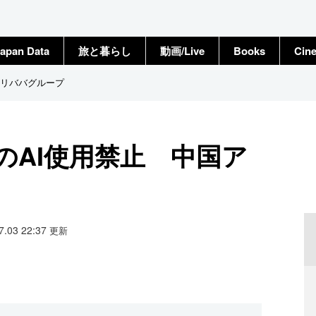
apan Data
旅と暮らし
動画/Live
Books
Cin
アリババグループ
のAI使用禁止 中国ア
07.03 22:37
更新