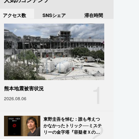
人気のコンテンツ
アクセス数
SNSシェア
滞在時間
1
熊本地震被害状況
2026.08.06
2
東野圭吾を悼む：誰も考えつ
かなかったトリック──ミステ
リーの金字塔『容疑者Ｘの献
身』の舞台裏