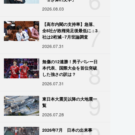
2026.08.03
7
【高市内閣の支持率】急落、
全8社が政権発足後最低に：3
社は2桁減─7月世論調査
2026.07.31
8
無傷の12連勝！男子バレー日
本代表、国際大会を首位突破
した強さの訳は？
2026.07.31
9
東日本大震災以降の大地震一
覧
2026.07.28
10
2026年7月 日本の出来事