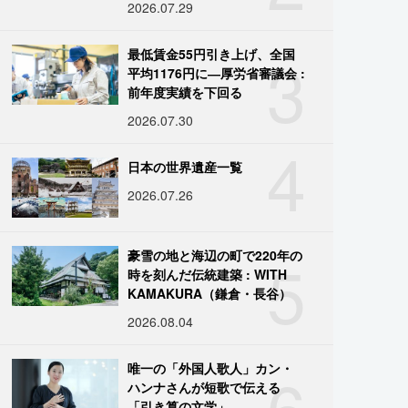
2026.07.29
3
最低賃金55円引き上げ、全国
平均1176円に―厚労省審議会 :
前年度実績を下回る
2026.07.30
4
日本の世界遺産一覧
2026.07.26
5
豪雪の地と海辺の町で220年の
時を刻んだ伝統建築 : WITH
KAMAKURA（鎌倉・長谷）
2026.08.04
6
唯一の「外国人歌人」カン・
ハンナさんが短歌で伝える
「引き算の文学」