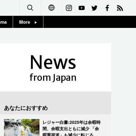
ema
More
English
Topics
简体字
Images
News
繁體字
People
Français
from Japan
東京
Español
お知らせ
العربية
あなたにおすすめ
Русский
レジャー白書:2025年は余暇時
間、余暇支出ともに減少 「余
暇重視派」も減少に転じる