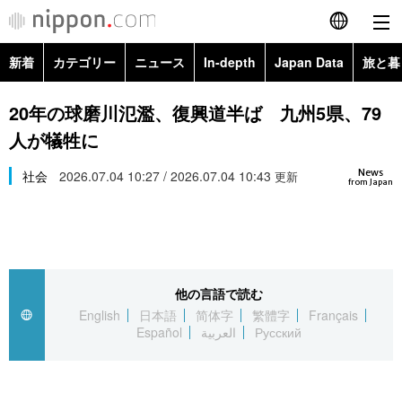
新着
カテゴリー
ニュース
In-depth
Japan Data
旅と暮
English
政治・外交
Topics
20年の球磨川氾濫、復興道半ば 九州5県、79
简体字
人が犠牲に
経済・ビジネス
Images
繁體字
カテゴリー
News
社会
2026.07.04 10:27 / 2026.07.04 10:43
更新
from Japan
国際・海外
People
Français
政治・外交
ニュース
社会
東京
Español
経済・ビジネス
トップ
In-depth
文化
お知らせ
العربية
他の言語で読む
English
日本語
简体字
繁體字
Français
国際
アーカイブ
Japan Data
科学・技術
Español
العربية
Русский
Русский
社会
旅と暮らし
暮らし