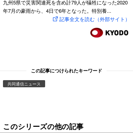
九州5県で災害関連死を含め計79人が犠牲になった2020
スポーツ・東京2020
文化
動画/Live
年7月の豪雨から、4日で6年となった。特別養...
記事全文を読む（外部サイト）
科学・技術
Books
暮らし
Cinema
スポーツ・東京2020
Topics
この記事につけられたキーワード
Images
共同通信ニュース
People
東京
このシリーズの他の記事
お知らせ