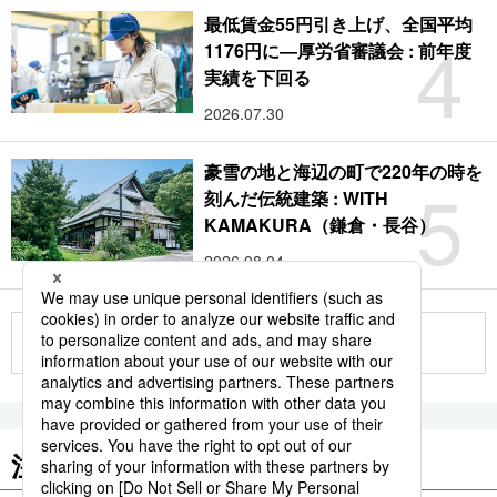
最低賃金55円引き上げ、全国平均
4
1176円に―厚労省審議会 : 前年度
実績を下回る
2026.07.30
豪雪の地と海辺の町で220年の時を
5
刻んだ伝統建築 : WITH
KAMAKURA（鎌倉・長谷）
2026.08.04
もっと見る
注目のキーワード