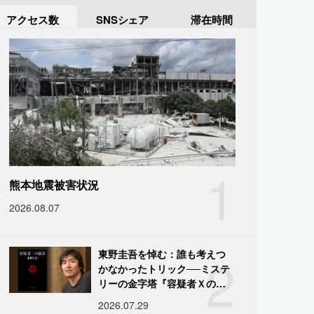
アクセス数
SNSシェア
滞在時間
1
熊本地震被害状況
2026.08.07
2
東野圭吾を悼む：誰も考えつ
かなかったトリック──ミステ
リーの金字塔『容疑者Ｘの献
身』の舞台裏
2026.07.29