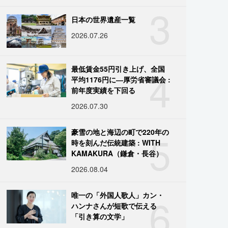
3
日本の世界遺産一覧
2026.07.26
4
最低賃金55円引き上げ、全国
平均1176円に―厚労省審議会 :
前年度実績を下回る
2026.07.30
5
豪雪の地と海辺の町で220年の
時を刻んだ伝統建築 : WITH
KAMAKURA（鎌倉・長谷）
2026.08.04
6
唯一の「外国人歌人」カン・
ハンナさんが短歌で伝える
「引き算の文学」