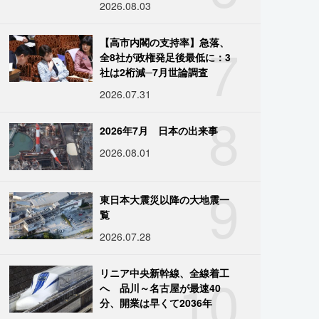
2026.08.03
7
【高市内閣の支持率】急落、
全8社が政権発足後最低に：3
社は2桁減─7月世論調査
2026.07.31
8
2026年7月 日本の出来事
2026.08.01
9
東日本大震災以降の大地震一
覧
2026.07.28
10
リニア中央新幹線、全線着工
へ 品川～名古屋が最速40
分、開業は早くて2036年