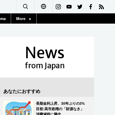
ema
More
English
Topics
简体字
Images
News
繁體字
People
Français
from Japan
東京
Español
お知らせ
العربية
あなたにおすすめ
Русский
長期金利上昇、30年ぶりの3%
目前:高市政権の「財源なき」
消費減税に懸念