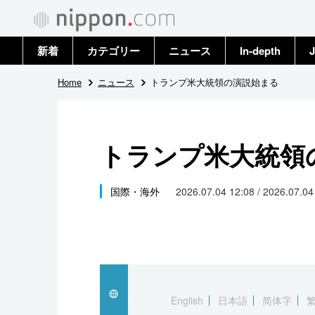
新着
カテゴリー
ニュース
In-depth
J
政治・外交
トップ
Home
ニュース
トランプ米大統領の演説始まる
経済・ビジネス
アーカイブ
トランプ米大統領
国際
社会
国際・海外
2026.07.04 12:08 / 2026.07.0
文化
科学・技術
暮らし
English
日本語
简体字