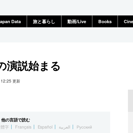
apan Data
旅と暮らし
動画/Live
Books
Cin
の演説始まる
4 12:25
更新
他の言語で読む
繁體字
Français
Español
العربية
Русский